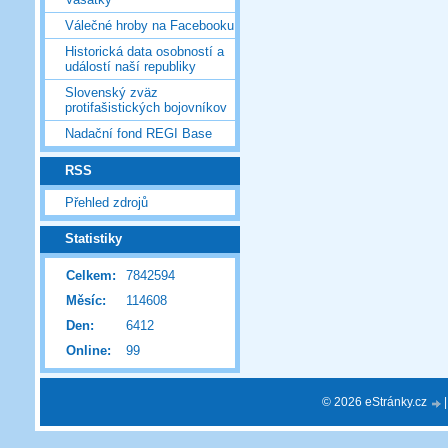
Válečné hroby na Facebooku
Historická data osobností a
událostí naší republiky
Slovenský zväz
protifašistických bojovníkov
Nadační fond REGI Base
RSS
Přehled zdrojů
Statistiky
Celkem:
7842594
Měsíc:
114608
Den:
6412
Online:
99
© 2026 eStránky.cz