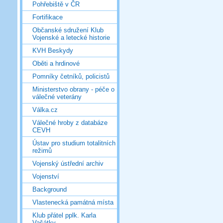
Pohřebiště v ČR
Fortifikace
Občanské sdružení Klub
Vojenské a letecké historie
KVH Beskydy
Oběti a hrdinové
Pomníky četníků, policistů
Ministerstvo obrany - péče o
válečné veterány
Válka.cz
Válečné hroby z databáze
CEVH
Ústav pro studium totalitních
režimů
Vojenský ústřední archiv
Vojenství
Background
Vlastenecká památná místa
Klub přátel pplk. Karla
Vašátky