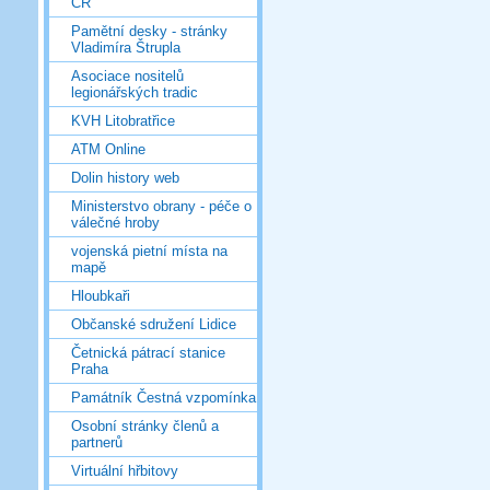
ČR
Pamětní desky - stránky
Vladimíra Štrupla
Asociace nositelů
legionářských tradic
KVH Litobratřice
ATM Online
Dolin history web
Ministerstvo obrany - péče o
válečné hroby
vojenská pietní místa na
mapě
Hloubkaři
Občanské sdružení Lidice
Četnická pátrací stanice
Praha
Památník Čestná vzpomínka
Osobní stránky členů a
partnerů
Virtuální hřbitovy