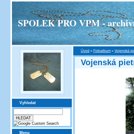
SPOLEK PRO VPM - archivní v
Úvod
»
Fotoalbum
»
Vojenská pi
Vojenská piet
Vyhledat
Menu