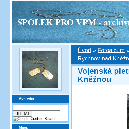
SPOLEK PRO VPM - archivní v
Úvod
»
Fotoalbum
Rychnov nad Kněž
Vojenská pie
Kněžnou
Vyhledat
Menu