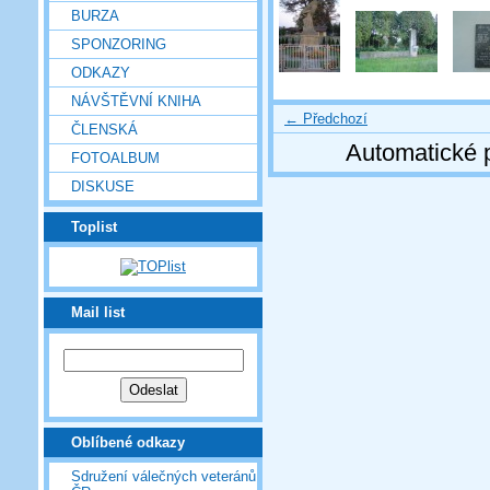
BURZA
SPONZORING
ODKAZY
NÁVŠTĚVNÍ KNIHA
← Předchozí
ČLENSKÁ
Automatické 
FOTOALBUM
DISKUSE
Toplist
Mail list
Oblíbené odkazy
Sdružení válečných veteránů