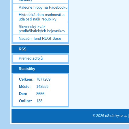
Válečné hroby na Facebooku
Historická data osobností a
událostí naší republiky
Slovenský zväz
protifašistických bojovníkov
Nadační fond REGI Base
RSS
Přehled zdrojů
Statistiky
Celkem:
7877209
Měsíc:
142559
Den:
8656
Online:
138
© 2026 eStránky.cz