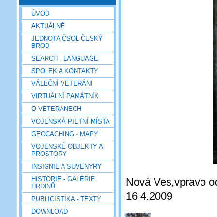
ÚVOD
AKTUÁLNĚ
JEDNOTA ČSOL ČESKÝ
BROD
SEARCH - LANGUAGE
SPOLEK A KONTAKTY
VÁLEČNÍ VETERÁNI
VIRTUÁLNÍ PAMÁTNÍK
O VETERÁNECH
VOJENSKÁ PIETNÍ MÍSTA
GEOCACHING - MAPY
VOJENSKÉ OBJEKTY A
PROSTORY
INSIGNIE A SUVENYRY
HISTORIE - GALERIE
Nová Ves,vpravo od 
HRDINŮ
16.4.2009
PUBLICISTIKA - TEXTY
DOWNLOAD