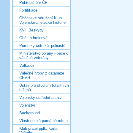
Pohřebiště v ČR
Fortifikace
Občanské sdružení Klub
Vojenské a letecké historie
KVH Beskydy
Oběti a hrdinové
Pomníky četníků, policistů
Ministerstvo obrany - péče o
válečné veterány
Válka.cz
Válečné hroby z databáze
CEVH
Ústav pro studium totalitních
režimů
Vojenský ústřední archiv
Vojenství
Background
Vlastenecká památná místa
Klub přátel pplk. Karla
Vašátky