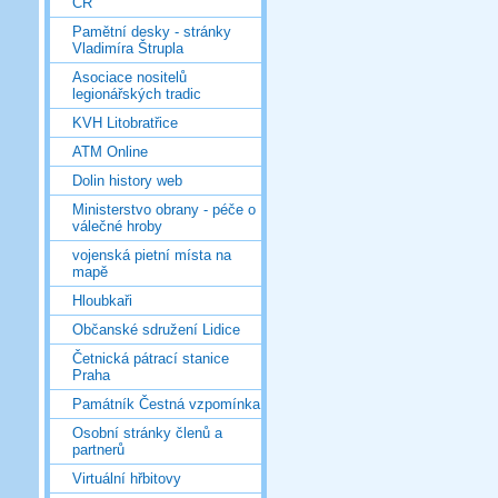
ČR
Pamětní desky - stránky
Vladimíra Štrupla
Asociace nositelů
legionářských tradic
KVH Litobratřice
ATM Online
Dolin history web
Ministerstvo obrany - péče o
válečné hroby
vojenská pietní místa na
mapě
Hloubkaři
Občanské sdružení Lidice
Četnická pátrací stanice
Praha
Památník Čestná vzpomínka
Osobní stránky členů a
partnerů
Virtuální hřbitovy