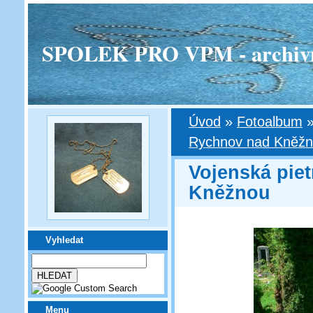
SPOLEK PRO VPM - archivní v
Úvod
»
Fotoalbum
Rychnov nad Kněž
Vojenská pie
Kněžnou
Vyhledat
Menu