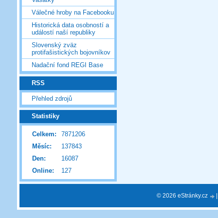
Válečné hroby na Facebooku
Historická data osobností a
událostí naší republiky
Slovenský zväz
protifašistických bojovníkov
Nadační fond REGI Base
RSS
Přehled zdrojů
Statistiky
Celkem:
7871206
Měsíc:
137843
Den:
16087
Online:
127
© 2026 eStránky.cz