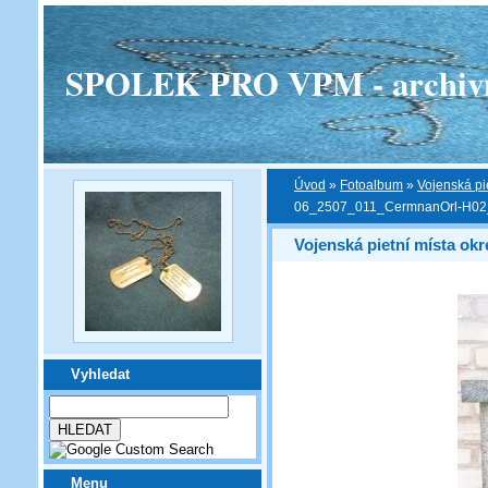
SPOLEK PRO VPM - archivní v
Úvod
»
Fotoalbum
»
Vojenská pi
06_2507_011_CermnanOrl-H02
Vojenská pietní místa o
Vyhledat
Menu