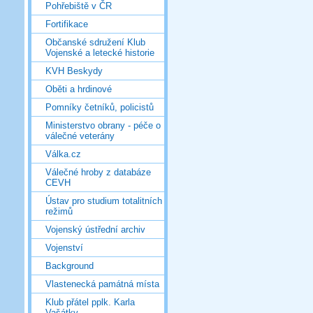
Pohřebiště v ČR
Fortifikace
Občanské sdružení Klub
Vojenské a letecké historie
KVH Beskydy
Oběti a hrdinové
Pomníky četníků, policistů
Ministerstvo obrany - péče o
válečné veterány
Válka.cz
Válečné hroby z databáze
CEVH
Ústav pro studium totalitních
režimů
Vojenský ústřední archiv
Vojenství
Background
Vlastenecká památná místa
Klub přátel pplk. Karla
Vašátky