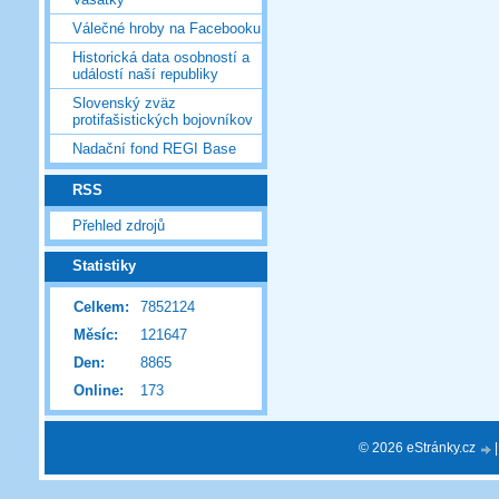
Válečné hroby na Facebooku
Historická data osobností a
událostí naší republiky
Slovenský zväz
protifašistických bojovníkov
Nadační fond REGI Base
RSS
Přehled zdrojů
Statistiky
Celkem:
7852124
Měsíc:
121647
Den:
8865
Online:
173
© 2026 eStránky.cz