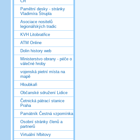
ČR
Pamětní desky - stránky
Vladimíra Štrupla
Asociace nositelů
legionářských tradic
KVH Litobratřice
ATM Online
Dolin history web
Ministerstvo obrany - péče o
válečné hroby
vojenská pietní místa na
mapě
Hloubkaři
Občanské sdružení Lidice
Četnická pátrací stanice
Praha
Památník Čestná vzpomínka
Osobní stránky členů a
partnerů
Virtuální hřbitovy