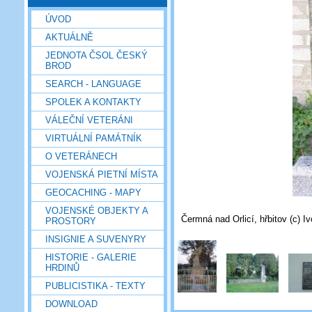
ÚVOD
AKTUÁLNĚ
JEDNOTA ČSOL ČESKÝ
BROD
SEARCH - LANGUAGE
SPOLEK A KONTAKTY
VÁLEČNÍ VETERÁNI
VIRTUÁLNÍ PAMÁTNÍK
O VETERÁNECH
VOJENSKÁ PIETNÍ MÍSTA
GEOCACHING - MAPY
VOJENSKÉ OBJEKTY A
Čermná nad Orlicí, hřbitov (c) I
PROSTORY
INSIGNIE A SUVENYRY
HISTORIE - GALERIE
HRDINŮ
PUBLICISTIKA - TEXTY
DOWNLOAD