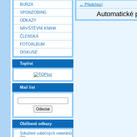
← Předchozí
BURZA
SPONZORING
Automatické 
ODKAZY
NÁVŠTĚVNÍ KNIHA
ČLENSKÁ
FOTOALBUM
DISKUSE
Toplist
Mail list
Oblíbené odkazy
Sdružení válečných veteránů