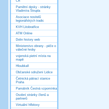
ČR
Pamětní desky - stránky
Vladimíra Štrupla
Asociace nositelů
legionářských tradic
KVH Litobratřice
ATM Online
Dolin history web
Ministerstvo obrany - péče o
válečné hroby
vojenská pietní místa na
mapě
Hloubkaři
Občanské sdružení Lidice
Četnická pátrací stanice
Praha
Památník Čestná vzpomínka
Osobní stránky členů a
partnerů
Virtuální hřbitovy