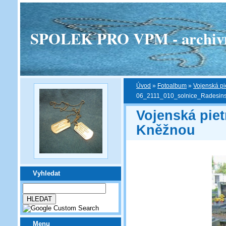
SPOLEK PRO VPM - archivní v
Úvod
»
Fotoalbum
»
Vojenská pi
06_2111_010_solnice_Radesin
Vojenská pie
Kněžnou
Vyhledat
Menu