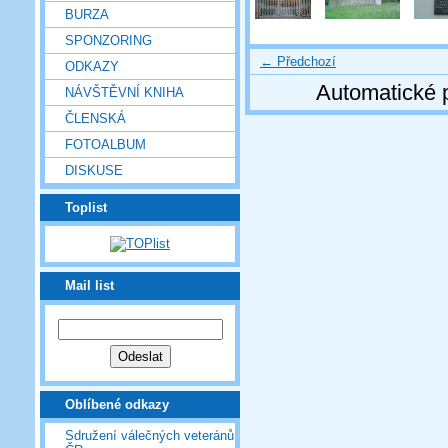
BURZA
SPONZORING
← Předchozí
ODKAZY
Automatické 
NÁVŠTĚVNÍ KNIHA
ČLENSKÁ
FOTOALBUM
DISKUSE
Toplist
Mail list
Oblíbené odkazy
Sdružení válečných veteránů