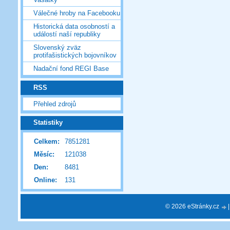
Válečné hroby na Facebooku
Historická data osobností a
událostí naší republiky
Slovenský zväz
protifašistických bojovníkov
Nadační fond REGI Base
RSS
Přehled zdrojů
Statistiky
Celkem:
7851281
Měsíc:
121038
Den:
8481
Online:
131
© 2026 eStránky.cz