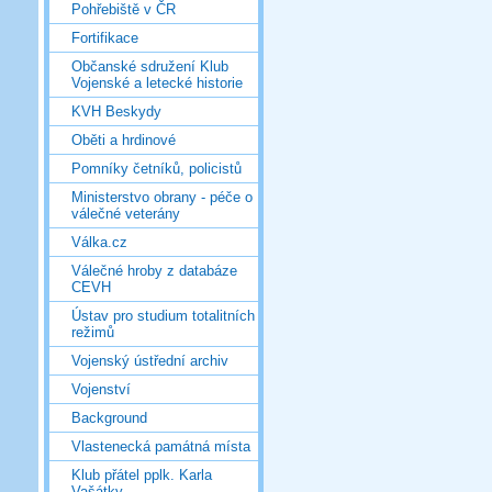
Pohřebiště v ČR
Fortifikace
Občanské sdružení Klub
Vojenské a letecké historie
KVH Beskydy
Oběti a hrdinové
Pomníky četníků, policistů
Ministerstvo obrany - péče o
válečné veterány
Válka.cz
Válečné hroby z databáze
CEVH
Ústav pro studium totalitních
režimů
Vojenský ústřední archiv
Vojenství
Background
Vlastenecká památná místa
Klub přátel pplk. Karla
Vašátky