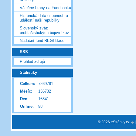
Válečné hroby na Facebooku
Historická data osobností a
událostí naší republiky
Slovenský zväz
protifašistických bojovníkov
Nadační fond REGI Base
RSS
Přehled zdrojů
Statistiky
Celkem:
7869781
Měsíc:
136732
Den:
16341
Online:
98
© 2026 eStránky.cz