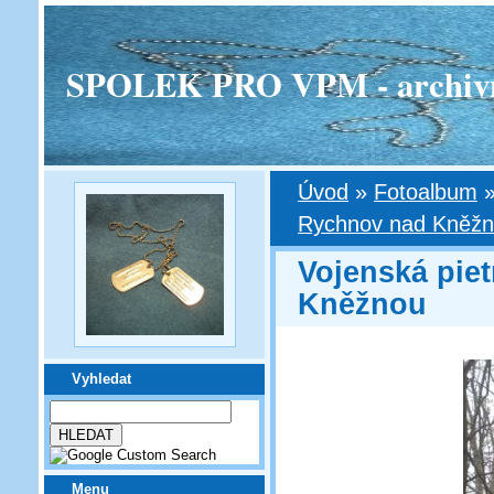
SPOLEK PRO VPM - archivní v
Úvod
»
Fotoalbum
Rychnov nad Kněž
Vojenská pie
Kněžnou
Vyhledat
Menu