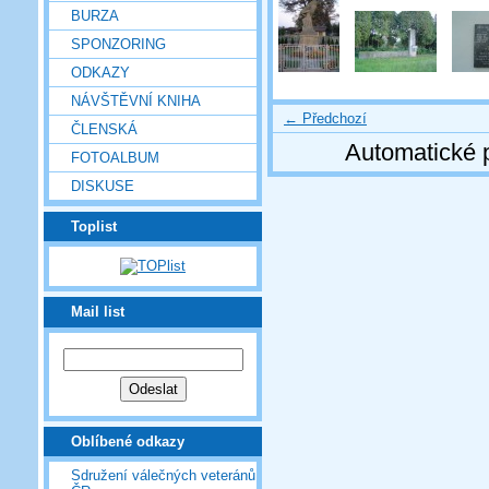
BURZA
SPONZORING
ODKAZY
NÁVŠTĚVNÍ KNIHA
← Předchozí
ČLENSKÁ
Automatické 
FOTOALBUM
DISKUSE
Toplist
Mail list
Oblíbené odkazy
Sdružení válečných veteránů