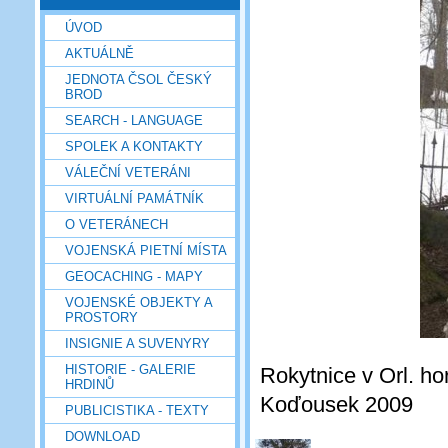
ÚVOD
AKTUÁLNĚ
JEDNOTA ČSOL ČESKÝ
BROD
SEARCH - LANGUAGE
SPOLEK A KONTAKTY
VÁLEČNÍ VETERÁNI
VIRTUÁLNÍ PAMÁTNÍK
O VETERÁNECH
VOJENSKÁ PIETNÍ MÍSTA
GEOCACHING - MAPY
VOJENSKÉ OBJEKTY A
PROSTORY
INSIGNIE A SUVENYRY
HISTORIE - GALERIE
Rokytnice v Orl. hor
HRDINŮ
Koďousek 2009
PUBLICISTIKA - TEXTY
DOWNLOAD