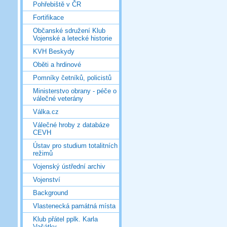
Pohřebiště v ČR
Fortifikace
Občanské sdružení Klub
Vojenské a letecké historie
KVH Beskydy
Oběti a hrdinové
Pomníky četníků, policistů
Ministerstvo obrany - péče o
válečné veterány
Válka.cz
Válečné hroby z databáze
CEVH
Ústav pro studium totalitních
režimů
Vojenský ústřední archiv
Vojenství
Background
Vlastenecká památná místa
Klub přátel pplk. Karla
Vašátky