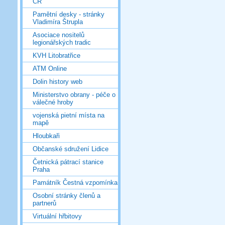
ČR
Pamětní desky - stránky
Vladimíra Štrupla
Asociace nositelů
legionářských tradic
KVH Litobratřice
ATM Online
Dolin history web
Ministerstvo obrany - péče o
válečné hroby
vojenská pietní místa na
mapě
Hloubkaři
Občanské sdružení Lidice
Četnická pátrací stanice
Praha
Památník Čestná vzpomínka
Osobní stránky členů a
partnerů
Virtuální hřbitovy