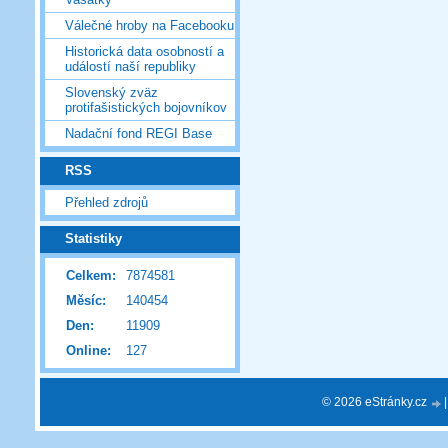
Válečné hroby na Facebooku
Historická data osobností a
událostí naší republiky
Slovenský zväz
protifašistických bojovníkov
Nadační fond REGI Base
RSS
Přehled zdrojů
Statistiky
Celkem:
7874581
Měsíc:
140454
Den:
11909
Online:
127
© 2026 eStránky.cz