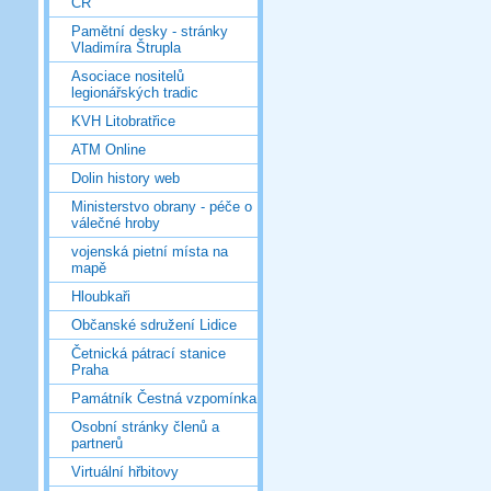
ČR
Pamětní desky - stránky
Vladimíra Štrupla
Asociace nositelů
legionářských tradic
KVH Litobratřice
ATM Online
Dolin history web
Ministerstvo obrany - péče o
válečné hroby
vojenská pietní místa na
mapě
Hloubkaři
Občanské sdružení Lidice
Četnická pátrací stanice
Praha
Památník Čestná vzpomínka
Osobní stránky členů a
partnerů
Virtuální hřbitovy