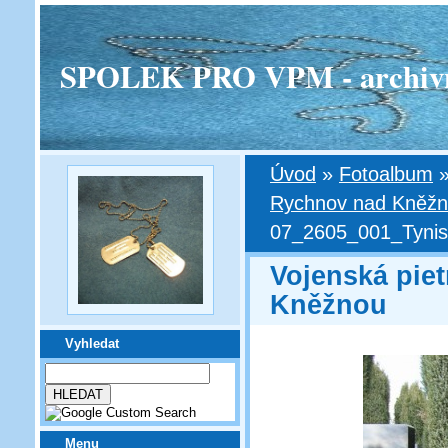
SPOLEK PRO VPM - archivní v
Úvod
»
Fotoalbum
Rychnov nad Kněž
07_2605_001_Tynis
Vojenská pie
Kněžnou
Vyhledat
Menu