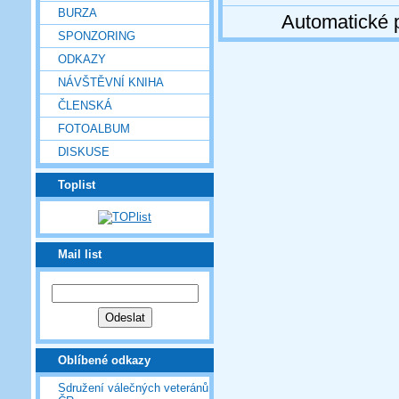
BURZA
Automatické 
SPONZORING
ODKAZY
NÁVŠTĚVNÍ KNIHA
ČLENSKÁ
FOTOALBUM
DISKUSE
Toplist
Mail list
Oblíbené odkazy
Sdružení válečných veteránů