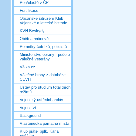
Pohřebiště v ČR
Fortifikace
Občanské sdružení Klub
Vojenské a letecké historie
KVH Beskydy
Oběti a hrdinové
Pomníky četníků, policistů
Ministerstvo obrany - péče o
válečné veterány
Válka.cz
Válečné hroby z databáze
CEVH
Ústav pro studium totalitních
režimů
Vojenský ústřední archiv
Vojenství
Background
Vlastenecká památná místa
Klub přátel pplk. Karla
Vašátky