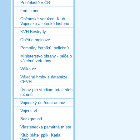
Pohřebiště v ČR
Fortifikace
Občanské sdružení Klub
Vojenské a letecké historie
KVH Beskydy
Oběti a hrdinové
Pomníky četníků, policistů
Ministerstvo obrany - péče o
válečné veterány
Válka.cz
Válečné hroby z databáze
CEVH
Ústav pro studium totalitních
režimů
Vojenský ústřední archiv
Vojenství
Background
Vlastenecká památná místa
Klub přátel pplk. Karla
Vašátky