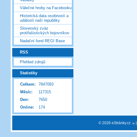
Válečné hroby na Facebooku
Historická data osobností a
událostí naší republiky
Slovenský zväz
protifašistických bojovníkov
Nadační fond REGI Base
RSS
Přehled zdrojů
Statistiky
Celkem:
7847093
Měsíc:
117315
Den:
7650
Online:
174
© 2026 eStránky.cz