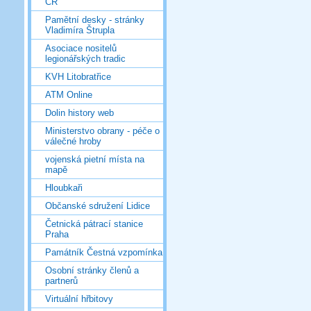
ČR
Pamětní desky - stránky
Vladimíra Štrupla
Asociace nositelů
legionářských tradic
KVH Litobratřice
ATM Online
Dolin history web
Ministerstvo obrany - péče o
válečné hroby
vojenská pietní místa na
mapě
Hloubkaři
Občanské sdružení Lidice
Četnická pátrací stanice
Praha
Památník Čestná vzpomínka
Osobní stránky členů a
partnerů
Virtuální hřbitovy