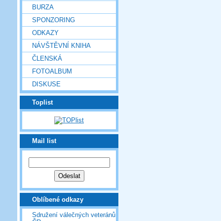
BURZA
SPONZORING
ODKAZY
NÁVŠTĚVNÍ KNIHA
ČLENSKÁ
FOTOALBUM
DISKUSE
Toplist
Mail list
Oblíbené odkazy
Sdružení válečných veteránů