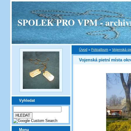
SPOLEK PRO VPM - archivní v
Úvod
»
Fotoalbum
»
Vojenská pi
Vojenská pietní místa ok
Vyhledat
Menu