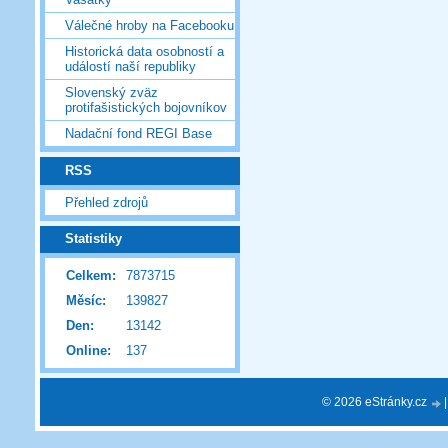
Válečné hroby na Facebooku
Historická data osobností a
událostí naší republiky
Slovenský zväz
protifašistických bojovníkov
Nadační fond REGI Base
RSS
Přehled zdrojů
Statistiky
Celkem:
7873715
Měsíc:
139827
Den:
13142
Online:
137
© 2026 eStránky.cz