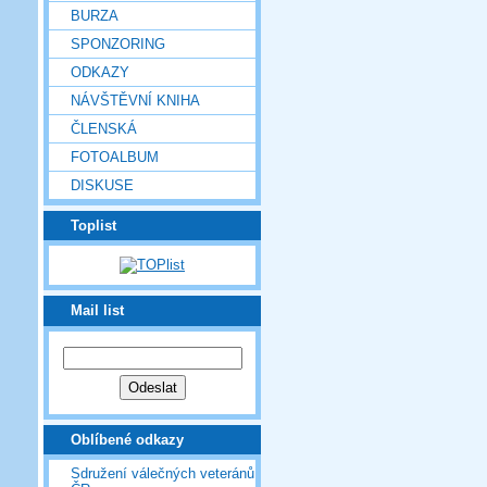
BURZA
SPONZORING
ODKAZY
NÁVŠTĚVNÍ KNIHA
ČLENSKÁ
FOTOALBUM
DISKUSE
Toplist
Mail list
Oblíbené odkazy
Sdružení válečných veteránů