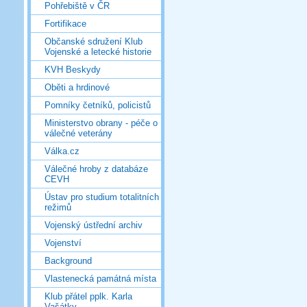
Pohřebiště v ČR
Fortifikace
Občanské sdružení Klub
Vojenské a letecké historie
KVH Beskydy
Oběti a hrdinové
Pomníky četníků, policistů
Ministerstvo obrany - péče o
válečné veterány
Válka.cz
Válečné hroby z databáze
CEVH
Ústav pro studium totalitních
režimů
Vojenský ústřední archiv
Vojenství
Background
Vlastenecká památná místa
Klub přátel pplk. Karla
Vašátky