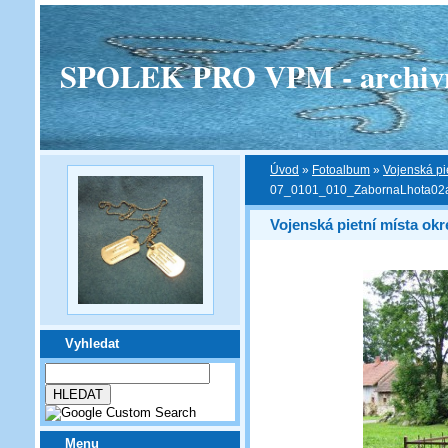
SPOLEK PRO VPM - archivní v
Úvod
»
Fotoalbum
»
Vojenská pi
07_0101_010_ZabornaLhota02
Vojenská pietní místa ok
Vyhledat
Menu