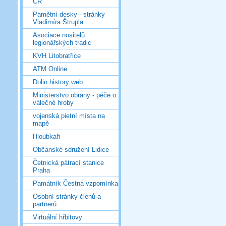
ČR
Pamětní desky - stránky
Vladimíra Štrupla
Asociace nositelů
legionářských tradic
KVH Litobratřice
ATM Online
Dolin history web
Ministerstvo obrany - péče o
válečné hroby
vojenská pietní místa na
mapě
Hloubkaři
Občanské sdružení Lidice
Četnická pátrací stanice
Praha
Památník Čestná vzpomínka
Osobní stránky členů a
partnerů
Virtuální hřbitovy