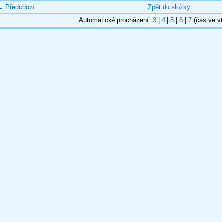
← Předchozí
Zpět do složky
Automatické procházení:
3
|
4
|
5
|
6
|
7
(čas ve vt