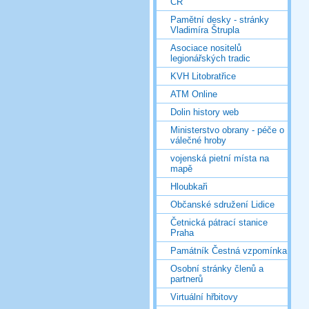
ČR
Pamětní desky - stránky
Vladimíra Štrupla
Asociace nositelů
legionářských tradic
KVH Litobratřice
ATM Online
Dolin history web
Ministerstvo obrany - péče o
válečné hroby
vojenská pietní místa na
mapě
Hloubkaři
Občanské sdružení Lidice
Četnická pátrací stanice
Praha
Památník Čestná vzpomínka
Osobní stránky členů a
partnerů
Virtuální hřbitovy