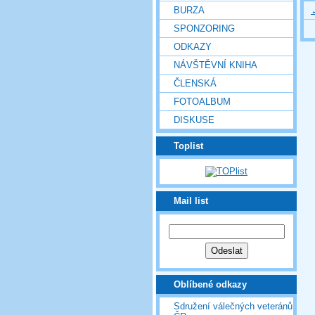
BURZA
SPONZORING
ODKAZY
NÁVŠTĚVNÍ KNIHA
ČLENSKÁ
FOTOALBUM
DISKUSE
Toplist
Mail list
Oblíbené odkazy
Sdružení válečných veteránů