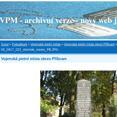
 - archivní verze - nový web je
Úvod
»
Fotoalbum
»
Vojenská pietní místa
»
Vojenská pietní místa okres Příbram
06_0917_022_oboriste_naves_PB.JPG-
Vojenská pietní místa okres Příbram