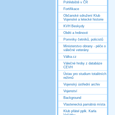
Pohřebiště v ČR
Fortifikace
Občanské sdružení Klub
Vojenské a letecké historie
KVH Beskydy
Oběti a hrdinové
Pomníky četníků, policistů
Ministerstvo obrany - péče o
válečné veterány
Válka.cz
Válečné hroby z databáze
CEVH
Ústav pro studium totalitních
režimů
Vojenský ústřední archiv
Vojenství
Background
Vlastenecká památná místa
Klub přátel pplk. Karla
Vašátky