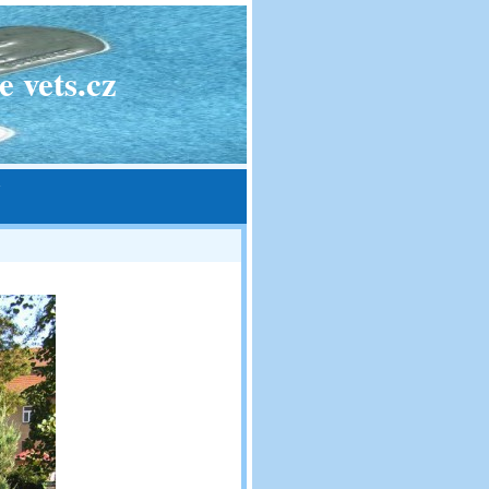
 vets.cz
»