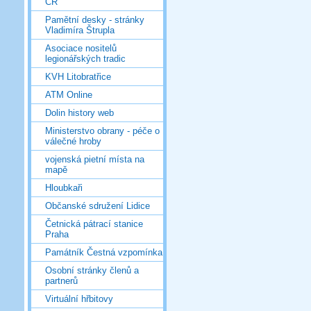
ČR
Pamětní desky - stránky
Vladimíra Štrupla
Asociace nositelů
legionářských tradic
KVH Litobratřice
ATM Online
Dolin history web
Ministerstvo obrany - péče o
válečné hroby
vojenská pietní místa na
mapě
Hloubkaři
Občanské sdružení Lidice
Četnická pátrací stanice
Praha
Památník Čestná vzpomínka
Osobní stránky členů a
partnerů
Virtuální hřbitovy