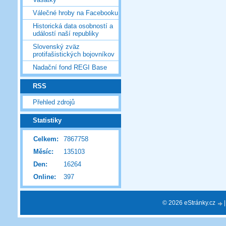
Válečné hroby na Facebooku
Historická data osobností a
událostí naší republiky
Slovenský zväz
protifašistických bojovníkov
Nadační fond REGI Base
RSS
Přehled zdrojů
Statistiky
Celkem:
7867758
Měsíc:
135103
Den:
16264
Online:
397
© 2026 eStránky.cz