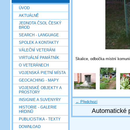
ÚVOD
AKTUÁLNĚ
JEDNOTA ČSOL ČESKÝ
BROD
SEARCH - LANGUAGE
SPOLEK A KONTAKTY
VÁLEČNÍ VETERÁNI
VIRTUÁLNÍ PAMÁTNÍK
Skalice, odbočka místní komuni
O VETERÁNECH
VOJENSKÁ PIETNÍ MÍSTA
GEOCACHING - MAPY
VOJENSKÉ OBJEKTY A
PROSTORY
INSIGNIE A SUVENYRY
← Předchozí
HISTORIE - GALERIE
Automatické 
HRDINŮ
PUBLICISTIKA - TEXTY
DOWNLOAD