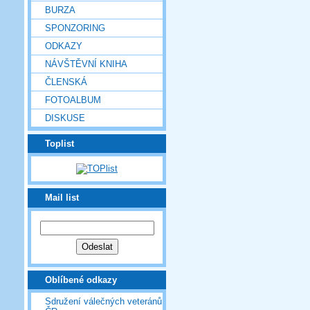
BURZA
SPONZORING
ODKAZY
NÁVŠTĚVNÍ KNIHA
ČLENSKÁ
FOTOALBUM
DISKUSE
Toplist
Mail list
Oblíbené odkazy
Sdružení válečných veteránů