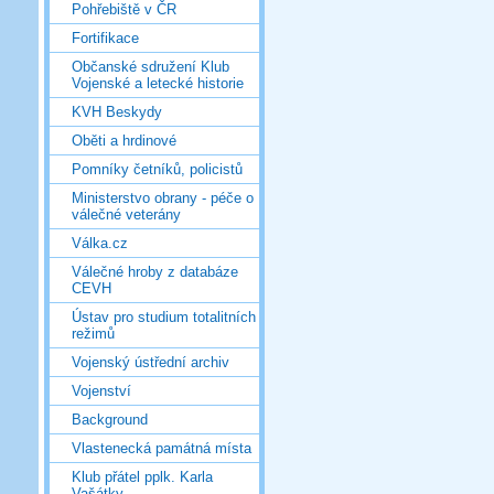
Pohřebiště v ČR
Fortifikace
Občanské sdružení Klub
Vojenské a letecké historie
KVH Beskydy
Oběti a hrdinové
Pomníky četníků, policistů
Ministerstvo obrany - péče o
válečné veterány
Válka.cz
Válečné hroby z databáze
CEVH
Ústav pro studium totalitních
režimů
Vojenský ústřední archiv
Vojenství
Background
Vlastenecká památná místa
Klub přátel pplk. Karla
Vašátky