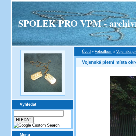
SPOLEK PRO VPM - archivní v
Úvod
»
Fotoalbum
»
Vojenská pi
Vojenská pietní místa ok
Vyhledat
Menu