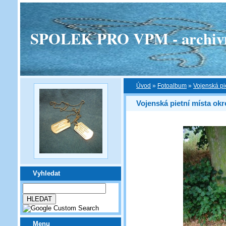
SPOLEK PRO VPM - archivní v
Úvod
»
Fotoalbum
»
Vojenská pi
Vojenská pietní místa ok
Vyhledat
Menu