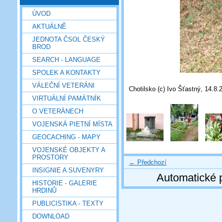
ÚVOD
AKTUÁLNĚ
JEDNOTA ČSOL ČESKÝ
BROD
SEARCH - LANGUAGE
SPOLEK A KONTAKTY
VÁLEČNÍ VETERÁNI
Chotilsko (c) Ivo Šťastný, 14.8.
VIRTUÁLNÍ PAMÁTNÍK
O VETERÁNECH
VOJENSKÁ PIETNÍ MÍSTA
GEOCACHING - MAPY
VOJENSKÉ OBJEKTY A
PROSTORY
← Předchozí
INSIGNIE A SUVENYRY
Automatické 
HISTORIE - GALERIE
HRDINŮ
PUBLICISTIKA - TEXTY
DOWNLOAD