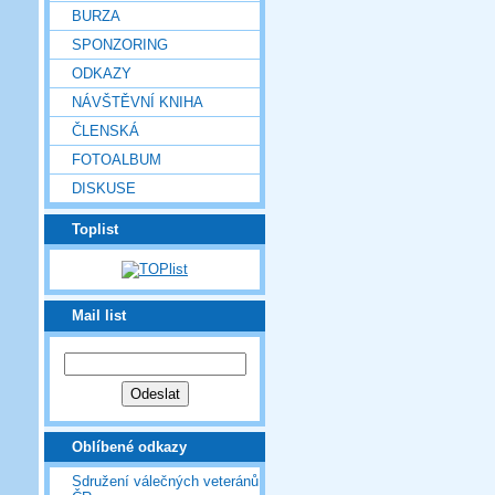
BURZA
SPONZORING
ODKAZY
NÁVŠTĚVNÍ KNIHA
ČLENSKÁ
FOTOALBUM
DISKUSE
Toplist
Mail list
Oblíbené odkazy
Sdružení válečných veteránů