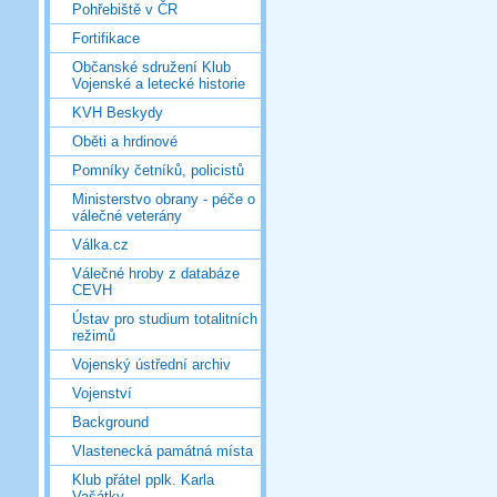
Pohřebiště v ČR
Fortifikace
Občanské sdružení Klub
Vojenské a letecké historie
KVH Beskydy
Oběti a hrdinové
Pomníky četníků, policistů
Ministerstvo obrany - péče o
válečné veterány
Válka.cz
Válečné hroby z databáze
CEVH
Ústav pro studium totalitních
režimů
Vojenský ústřední archiv
Vojenství
Background
Vlastenecká památná místa
Klub přátel pplk. Karla
Vašátky