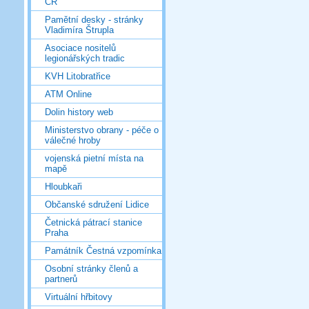
ČR
Pamětní desky - stránky
Vladimíra Štrupla
Asociace nositelů
legionářských tradic
KVH Litobratřice
ATM Online
Dolin history web
Ministerstvo obrany - péče o
válečné hroby
vojenská pietní místa na
mapě
Hloubkaři
Občanské sdružení Lidice
Četnická pátrací stanice
Praha
Památník Čestná vzpomínka
Osobní stránky členů a
partnerů
Virtuální hřbitovy