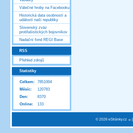
Válečné hroby na Facebooku
Historická data osobností a
událostí naší republiky
Slovenský zväz
protifašistických bojovníkov
Nadační fond REGI Base
RSS
Přehled zdrojů
Statistiky
Celkem:
7851004
Měsíc:
120783
Den:
8370
Online:
133
© 2026 eStránky.cz