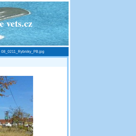
 vets.cz
»
08_0211_Rybniky_PB.jpg