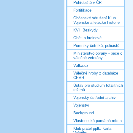
Pohřebiště v ČR
Fortifikace
Občanské sdružení Klub
Vojenské a letecké historie
KVH Beskydy
Oběti a hrdinové
Pomníky četníků, policistů
Ministerstvo obrany - péče o
válečné veterány
Válka.cz
Válečné hroby z databáze
CEVH
Ústav pro studium totalitních
režimů
Vojenský ústřední archiv
Vojenství
Background
Vlastenecká památná místa
Klub přátel pplk. Karla
Vašátky