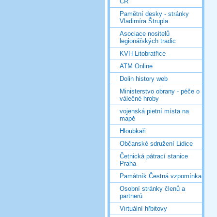
ČR
Pamětní desky - stránky
Vladimíra Štrupla
Asociace nositelů
legionářských tradic
KVH Litobratřice
ATM Online
Dolin history web
Ministerstvo obrany - péče o
válečné hroby
vojenská pietní místa na
mapě
Hloubkaři
Občanské sdružení Lidice
Četnická pátrací stanice
Praha
Památník Čestná vzpomínka
Osobní stránky členů a
partnerů
Virtuální hřbitovy