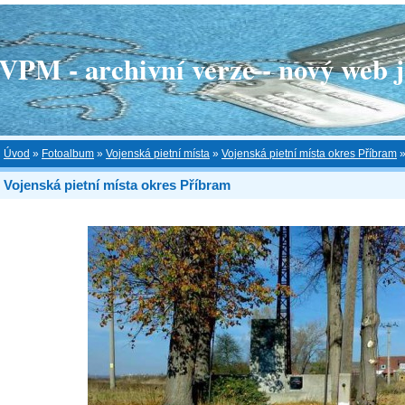
 - archivní verze - nový web je
Úvod
»
Fotoalbum
»
Vojenská pietní místa
»
Vojenská pietní místa okres Příbram
Vojenská pietní místa okres Příbram