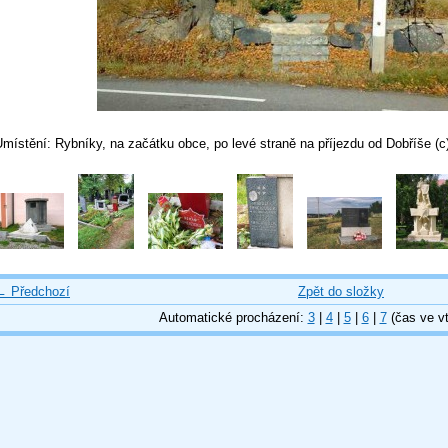
Umístění: Rybníky, na začátku obce, po levé straně na příjezdu od Dobříše 
← Předchozí
Zpět do složky
Automatické procházení:
3
|
4
|
5
|
6
|
7
(čas ve vt