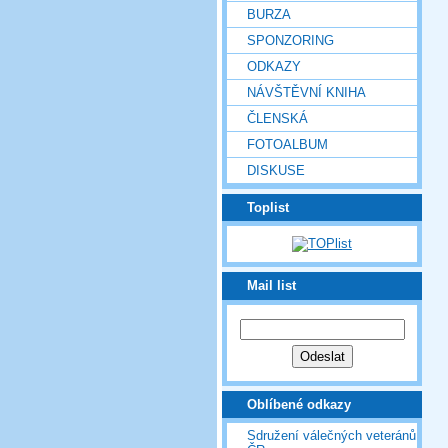
BURZA
SPONZORING
ODKAZY
NÁVŠTĚVNÍ KNIHA
ČLENSKÁ
FOTOALBUM
DISKUSE
Toplist
Mail list
Oblíbené odkazy
Sdružení válečných veteránů