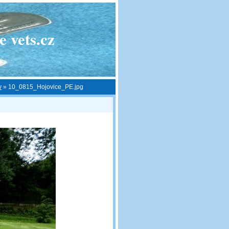
 vets.cz
v
»
10_0815_Hojovice_PE.jpg