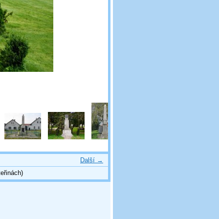
Další →
eřinách)