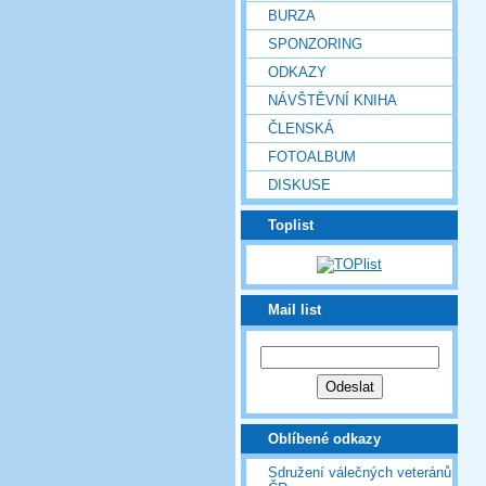
BURZA
SPONZORING
ODKAZY
NÁVŠTĚVNÍ KNIHA
ČLENSKÁ
FOTOALBUM
DISKUSE
Toplist
Mail list
Oblíbené odkazy
Sdružení válečných veteránů