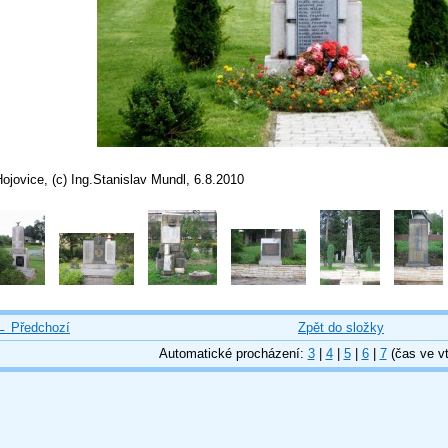
ojovice, (c) Ing.Stanislav Mundl, 6.8.2010
← Předchozí
Zpět do složky
Automatické procházení:
3
|
4
|
5
|
6
|
7
(čas ve vt