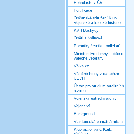
Pohřebiště v ČR
Fortifikace
Občanské sdružení Klub
Vojenské a letecké historie
KVH Beskydy
Oběti a hrdinové
Pomníky četníků, policistů
Ministerstvo obrany - péče o
válečné veterány
Válka.cz
Válečné hroby z databáze
CEVH
Ústav pro studium totalitních
režimů
Vojenský ústřední archiv
Vojenství
Background
Vlastenecká památná místa
Klub přátel pplk. Karla
Vašátky