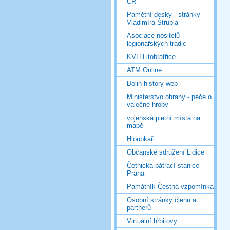
ČR
Pamětní desky - stránky
Vladimíra Štrupla
Asociace nositelů
legionářských tradic
KVH Litobratřice
ATM Online
Dolin history web
Ministerstvo obrany - péče o
válečné hroby
vojenská pietní místa na
mapě
Hloubkaři
Občanské sdružení Lidice
Četnická pátrací stanice
Praha
Památník Čestná vzpomínka
Osobní stránky členů a
partnerů
Virtuální hřbitovy