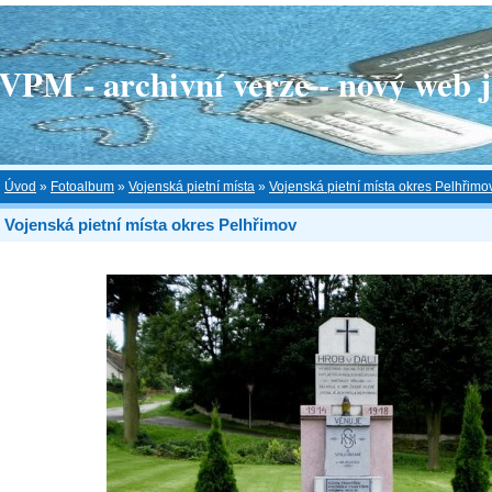
 - archivní verze - nový web je
Úvod
»
Fotoalbum
»
Vojenská pietní místa
»
Vojenská pietní místa okres Pelhřimo
Vojenská pietní místa okres Pelhřimov