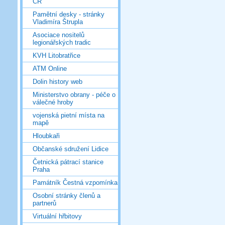
ČR
Pamětní desky - stránky
Vladimíra Štrupla
Asociace nositelů
legionářských tradic
KVH Litobratřice
ATM Online
Dolin history web
Ministerstvo obrany - péče o
válečné hroby
vojenská pietní místa na
mapě
Hloubkaři
Občanské sdružení Lidice
Četnická pátrací stanice
Praha
Památník Čestná vzpomínka
Osobní stránky členů a
partnerů
Virtuální hřbitovy