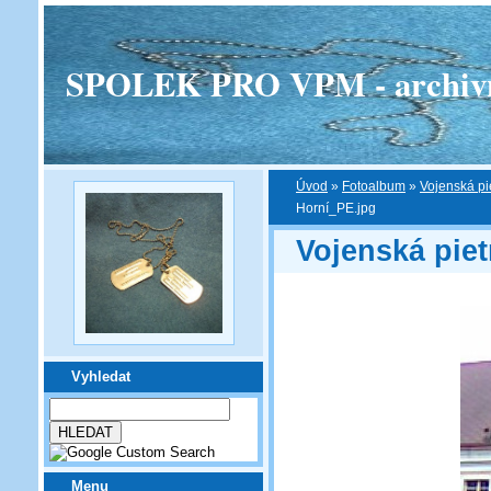
SPOLEK PRO VPM - archivní v
Úvod
»
Fotoalbum
»
Vojenská pi
Horní_PE.jpg
Vojenská piet
Vyhledat
Menu