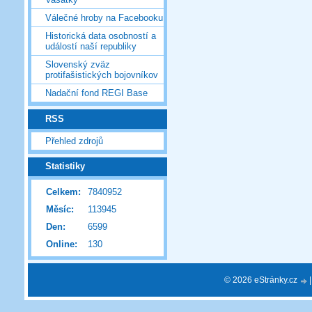
Válečné hroby na Facebooku
Historická data osobností a
událostí naší republiky
Slovenský zväz
protifašistických bojovníkov
Nadační fond REGI Base
RSS
Přehled zdrojů
Statistiky
Celkem:
7840952
Měsíc:
113945
Den:
6599
Online:
130
© 2026 eStránky.cz