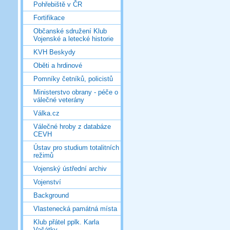
Pohřebiště v ČR
Fortifikace
Občanské sdružení Klub
Vojenské a letecké historie
KVH Beskydy
Oběti a hrdinové
Pomníky četníků, policistů
Ministerstvo obrany - péče o
válečné veterány
Válka.cz
Válečné hroby z databáze
CEVH
Ústav pro studium totalitních
režimů
Vojenský ústřední archiv
Vojenství
Background
Vlastenecká památná místa
Klub přátel pplk. Karla
Vašátky