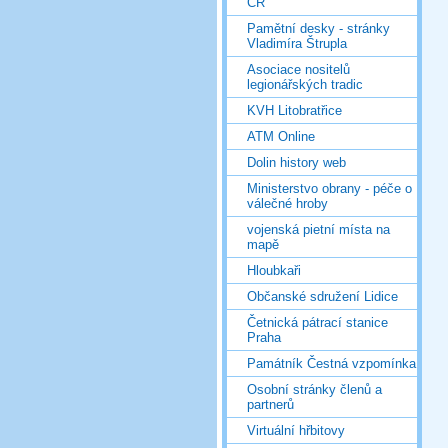
ČR
Pamětní desky - stránky
Vladimíra Štrupla
Asociace nositelů
legionářských tradic
KVH Litobratřice
ATM Online
Dolin history web
Ministerstvo obrany - péče o
válečné hroby
vojenská pietní místa na
mapě
Hloubkaři
Občanské sdružení Lidice
Četnická pátrací stanice
Praha
Památník Čestná vzpomínka
Osobní stránky členů a
partnerů
Virtuální hřbitovy