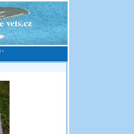
 vets.cz
v
»