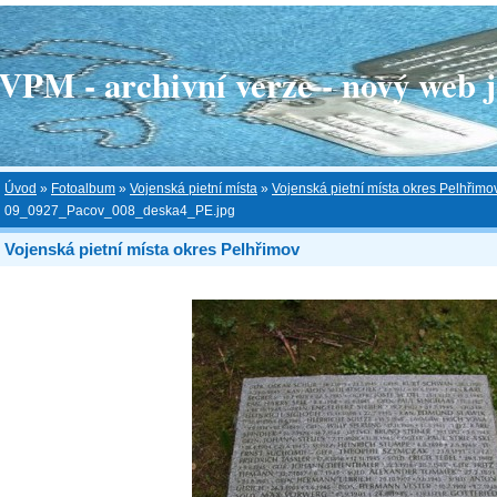
 - archivní verze - nový web je
Úvod
»
Fotoalbum
»
Vojenská pietní místa
»
Vojenská pietní místa okres Pelhřimo
09_0927_Pacov_008_deska4_PE.jpg
Vojenská pietní místa okres Pelhřimov