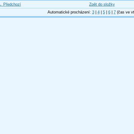
← Předchozí
Zpět do složky
Automatické procházení:
3
|
4
|
5
|
6
|
7
(čas ve vt