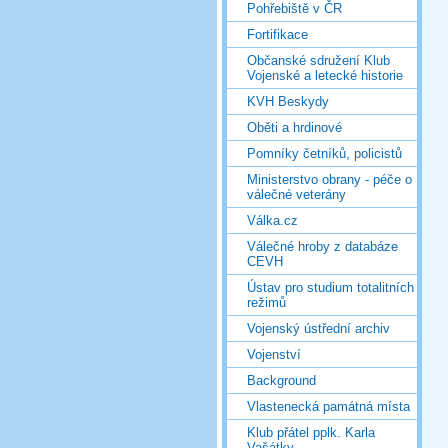
Pohřebiště v ČR
Fortifikace
Občanské sdružení Klub
Vojenské a letecké historie
KVH Beskydy
Oběti a hrdinové
Pomníky četníků, policistů
Ministerstvo obrany - péče o
válečné veterány
Válka.cz
Válečné hroby z databáze
CEVH
Ústav pro studium totalitních
režimů
Vojenský ústřední archiv
Vojenství
Background
Vlastenecká památná místa
Klub přátel pplk. Karla
Vašátky