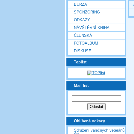
BURZA
SPONZORING
ODKAZY
NÁVŠTĚVNÍ KNIHA
ČLENSKÁ
FOTOALBUM
DISKUSE
Toplist
Mail list
Oblíbené odkazy
Sdružení válečných veteránů