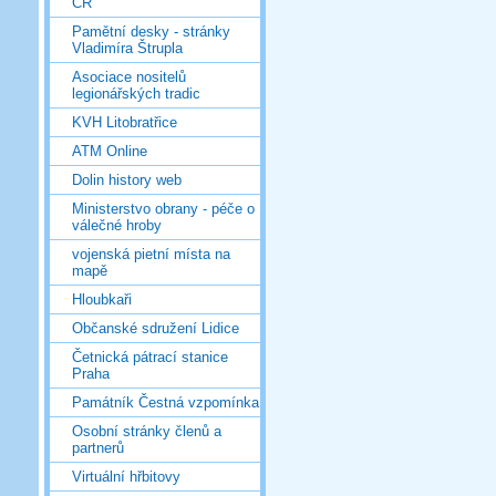
ČR
Pamětní desky - stránky
Vladimíra Štrupla
Asociace nositelů
legionářských tradic
KVH Litobratřice
ATM Online
Dolin history web
Ministerstvo obrany - péče o
válečné hroby
vojenská pietní místa na
mapě
Hloubkaři
Občanské sdružení Lidice
Četnická pátrací stanice
Praha
Památník Čestná vzpomínka
Osobní stránky členů a
partnerů
Virtuální hřbitovy