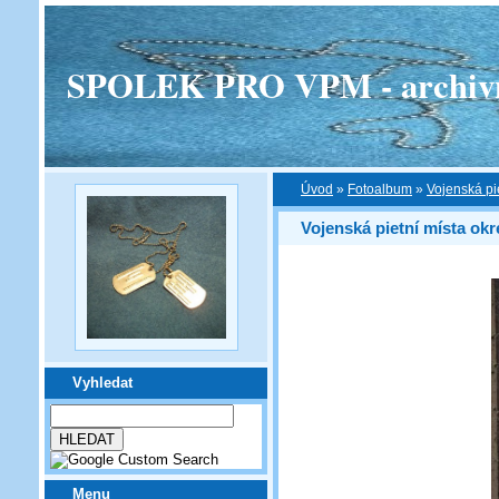
SPOLEK PRO VPM - archivní v
Úvod
»
Fotoalbum
»
Vojenská pi
Vojenská pietní místa ok
Vyhledat
Menu