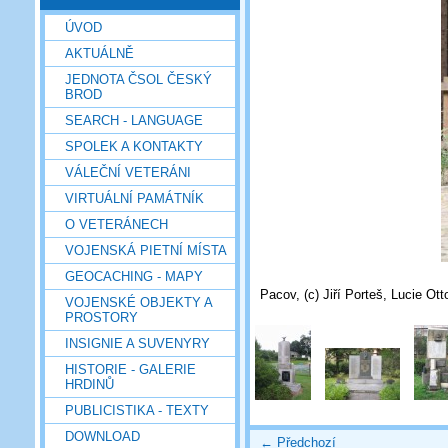
ÚVOD
AKTUÁLNĚ
JEDNOTA ČSOL ČESKÝ
BROD
SEARCH - LANGUAGE
SPOLEK A KONTAKTY
VÁLEČNÍ VETERÁNI
VIRTUÁLNÍ PAMÁTNÍK
O VETERÁNECH
VOJENSKÁ PIETNÍ MÍSTA
GEOCACHING - MAPY
Pacov, (c) Jiří Porteš, Lucie Ot
VOJENSKÉ OBJEKTY A
PROSTORY
INSIGNIE A SUVENYRY
HISTORIE - GALERIE
HRDINŮ
PUBLICISTIKA - TEXTY
DOWNLOAD
← Předchozí