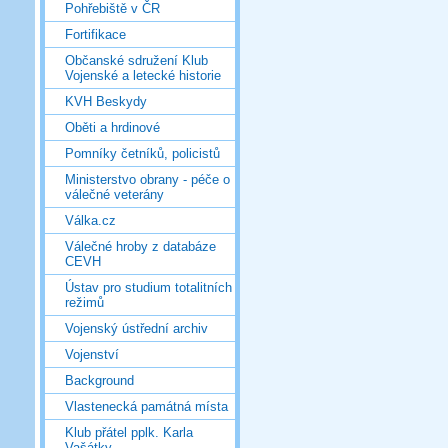
Pohřebiště v ČR
Fortifikace
Občanské sdružení Klub
Vojenské a letecké historie
KVH Beskydy
Oběti a hrdinové
Pomníky četníků, policistů
Ministerstvo obrany - péče o
válečné veterány
Válka.cz
Válečné hroby z databáze
CEVH
Ústav pro studium totalitních
režimů
Vojenský ústřední archiv
Vojenství
Background
Vlastenecká památná místa
Klub přátel pplk. Karla
Vašátky