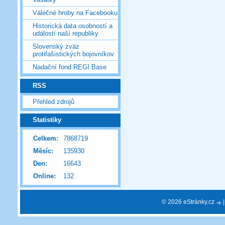
Válečné hroby na Facebooku
Historická data osobností a
událostí naší republiky
Slovenský zväz
protifašistických bojovníkov
Nadační fond REGI Base
RSS
Přehled zdrojů
Statistiky
Celkem:
7868719
Měsíc:
135930
Den:
16643
Online:
132
© 2026 eStránky.cz