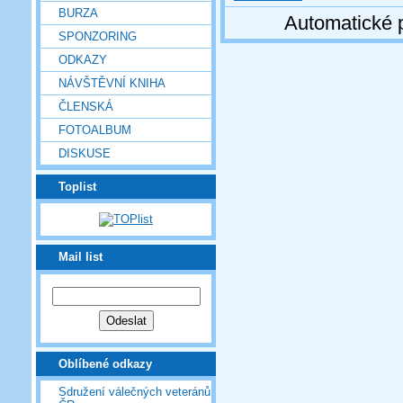
BURZA
Automatické 
SPONZORING
ODKAZY
NÁVŠTĚVNÍ KNIHA
ČLENSKÁ
FOTOALBUM
DISKUSE
Toplist
Mail list
Oblíbené odkazy
Sdružení válečných veteránů