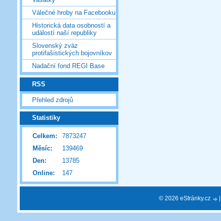
Válečné hroby na Facebooku
Historická data osobností a
událostí naší republiky
Slovenský zväz
protifašistických bojovníkov
Nadační fond REGI Base
RSS
Přehled zdrojů
Statistiky
Celkem:
7873247
Měsíc:
139469
Den:
13785
Online:
147
© 2026 eStránky.cz