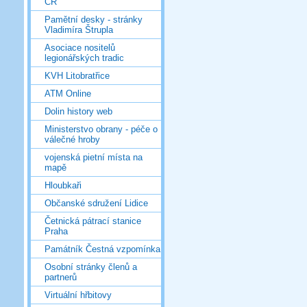
ČR
Pamětní desky - stránky
Vladimíra Štrupla
Asociace nositelů
legionářských tradic
KVH Litobratřice
ATM Online
Dolin history web
Ministerstvo obrany - péče o
válečné hroby
vojenská pietní místa na
mapě
Hloubkaři
Občanské sdružení Lidice
Četnická pátrací stanice
Praha
Památník Čestná vzpomínka
Osobní stránky členů a
partnerů
Virtuální hřbitovy