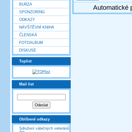
BURZA
Automatické 
SPONZORING
ODKAZY
NÁVŠTĚVNÍ KNIHA
ČLENSKÁ
FOTOALBUM
DISKUSE
Toplist
Mail list
Oblíbené odkazy
Sdružení válečných veteránů