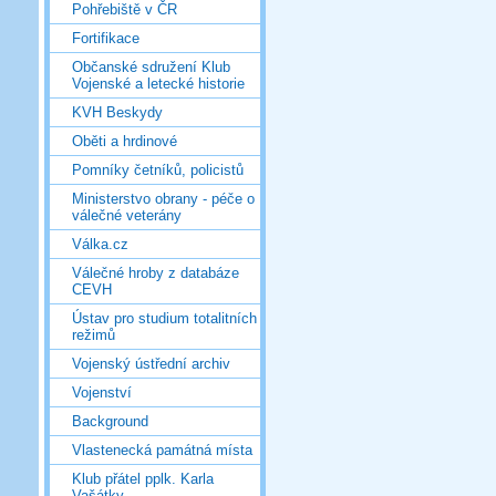
Pohřebiště v ČR
Fortifikace
Občanské sdružení Klub
Vojenské a letecké historie
KVH Beskydy
Oběti a hrdinové
Pomníky četníků, policistů
Ministerstvo obrany - péče o
válečné veterány
Válka.cz
Válečné hroby z databáze
CEVH
Ústav pro studium totalitních
režimů
Vojenský ústřední archiv
Vojenství
Background
Vlastenecká památná místa
Klub přátel pplk. Karla
Vašátky