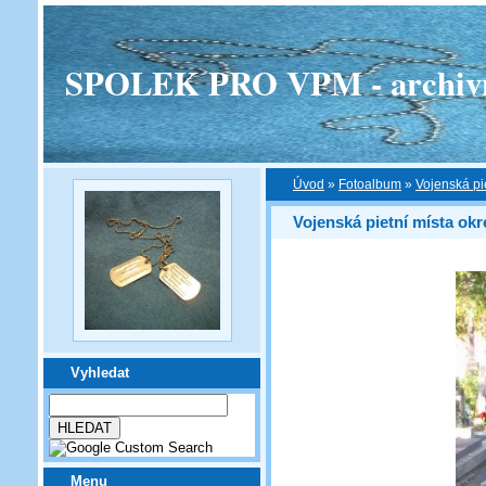
SPOLEK PRO VPM - archivní v
Úvod
»
Fotoalbum
»
Vojenská pi
Vojenská pietní místa ok
Vyhledat
Menu