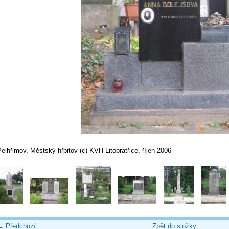
elhřimov, Městský hřbitov (c) KVH Litobratřice, říjen 2006
← Předchozí
Zpět do složky