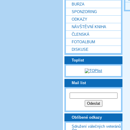
BURZA
SPONZORING
ODKAZY
NÁVŠTĚVNÍ KNIHA
ČLENSKÁ
FOTOALBUM
DISKUSE
Toplist
Mail list
Oblíbené odkazy
Sdružení válečných veteránů