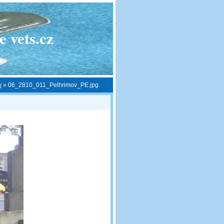
 vets.cz
v
»
06_2810_011_Pelhrimov_PE.jpg