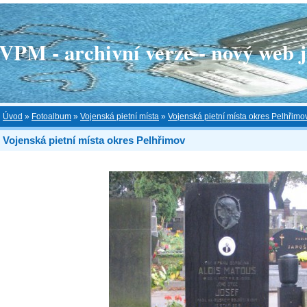
 - archivní verze - nový web je
Úvod
»
Fotoalbum
»
Vojenská pietní místa
»
Vojenská pietní místa okres Pelhřimo
Vojenská pietní místa okres Pelhřimov