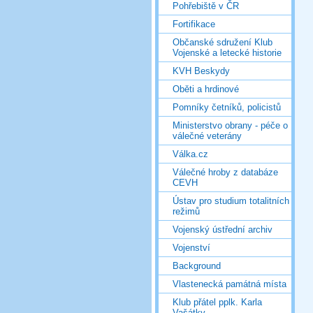
Pohřebiště v ČR
Fortifikace
Občanské sdružení Klub
Vojenské a letecké historie
KVH Beskydy
Oběti a hrdinové
Pomníky četníků, policistů
Ministerstvo obrany - péče o
válečné veterány
Válka.cz
Válečné hroby z databáze
CEVH
Ústav pro studium totalitních
režimů
Vojenský ústřední archiv
Vojenství
Background
Vlastenecká památná místa
Klub přátel pplk. Karla
Vašátky