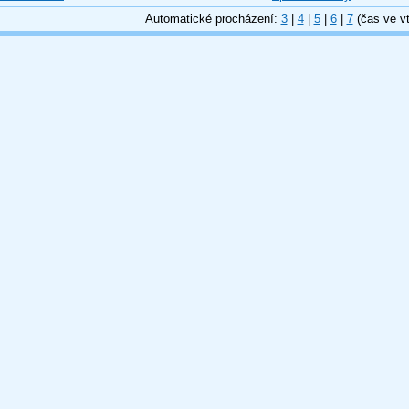
Automatické procházení:
3
|
4
|
5
|
6
|
7
(čas ve vt