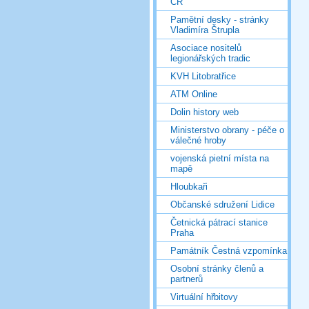
ČR
Pamětní desky - stránky
Vladimíra Štrupla
Asociace nositelů
legionářských tradic
KVH Litobratřice
ATM Online
Dolin history web
Ministerstvo obrany - péče o
válečné hroby
vojenská pietní místa na
mapě
Hloubkaři
Občanské sdružení Lidice
Četnická pátrací stanice
Praha
Památník Čestná vzpomínka
Osobní stránky členů a
partnerů
Virtuální hřbitovy