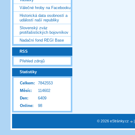
Válečné hroby na Facebooku
Historická data osobností a
událostí naší republiky
Slovenský zväz
protifašistických bojovníkov
Nadační fond REGI Base
RSS
Přehled zdrojů
Statistiky
Celkem:
7842553
Měsíc:
114602
Den:
6409
Online:
98
© 2026 eStránky.cz