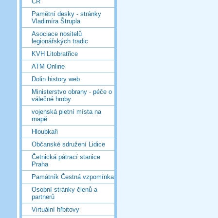
ČR
Pamětní desky - stránky
Vladimíra Štrupla
Asociace nositelů
legionářských tradic
KVH Litobratřice
ATM Online
Dolin history web
Ministerstvo obrany - péče o
válečné hroby
vojenská pietní místa na
mapě
Hloubkaři
Občanské sdružení Lidice
Četnická pátrací stanice
Praha
Památník Čestná vzpomínka
Osobní stránky členů a
partnerů
Virtuální hřbitovy