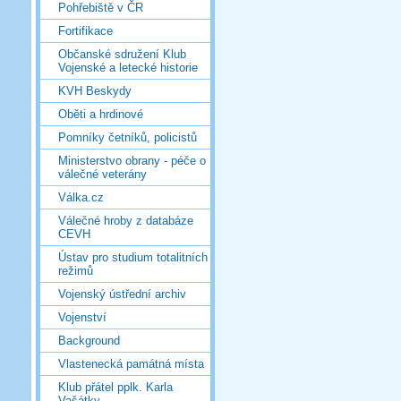
Pohřebiště v ČR
Fortifikace
Občanské sdružení Klub
Vojenské a letecké historie
KVH Beskydy
Oběti a hrdinové
Pomníky četníků, policistů
Ministerstvo obrany - péče o
válečné veterány
Válka.cz
Válečné hroby z databáze
CEVH
Ústav pro studium totalitních
režimů
Vojenský ústřední archiv
Vojenství
Background
Vlastenecká památná místa
Klub přátel pplk. Karla
Vašátky