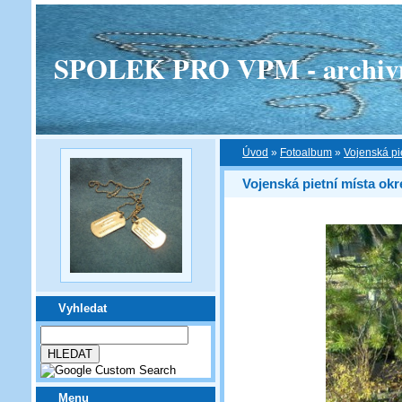
SPOLEK PRO VPM - archivní v
Úvod
»
Fotoalbum
»
Vojenská pi
Vojenská pietní místa okr
Vyhledat
Menu