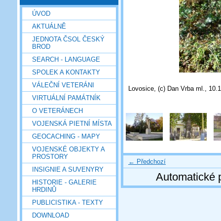
ÚVOD
AKTUÁLNĚ
JEDNOTA ČSOL ČESKÝ
BROD
SEARCH - LANGUAGE
SPOLEK A KONTAKTY
VÁLEČNÍ VETERÁNI
Lovosice, (c) Dan Vrba ml., 10.
VIRTUÁLNÍ PAMÁTNÍK
O VETERÁNECH
VOJENSKÁ PIETNÍ MÍSTA
GEOCACHING - MAPY
VOJENSKÉ OBJEKTY A
PROSTORY
← Předchozí
INSIGNIE A SUVENYRY
Automatické 
HISTORIE - GALERIE
HRDINŮ
PUBLICISTIKA - TEXTY
DOWNLOAD