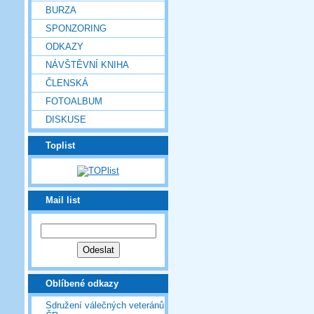
BURZA
SPONZORING
ODKAZY
NÁVŠTĚVNÍ KNIHA
ČLENSKÁ
FOTOALBUM
DISKUSE
Toplist
Mail list
Oblíbené odkazy
Sdružení válečných veteránů