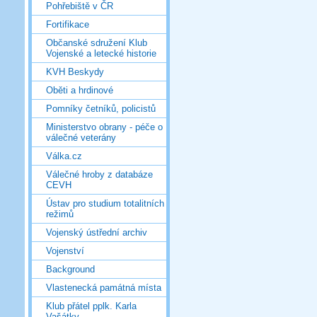
Pohřebiště v ČR
Fortifikace
Občanské sdružení Klub
Vojenské a letecké historie
KVH Beskydy
Oběti a hrdinové
Pomníky četníků, policistů
Ministerstvo obrany - péče o
válečné veterány
Válka.cz
Válečné hroby z databáze
CEVH
Ústav pro studium totalitních
režimů
Vojenský ústřední archiv
Vojenství
Background
Vlastenecká památná místa
Klub přátel pplk. Karla
Vašátky