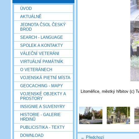
ÚVOD
AKTUÁLNĚ
JEDNOTA ČSOL ČESKÝ
BROD
SEARCH - LANGUAGE
SPOLEK A KONTAKTY
VÁLEČNÍ VETERÁNI
VIRTUÁLNÍ PAMÁTNÍK
O VETERÁNECH
VOJENSKÁ PIETNÍ MÍSTA
GEOCACHING - MAPY
Litoměřice, městký hřbitov (c) T
VOJENSKÉ OBJEKTY A
PROSTORY
INSIGNIE A SUVENYRY
HISTORIE - GALERIE
HRDINŮ
PUBLICISTIKA - TEXTY
DOWNLOAD
← Předchozí