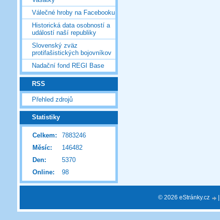
Válečné hroby na Facebooku
Historická data osobností a
událostí naší republiky
Slovenský zväz
protifašistických bojovníkov
Nadační fond REGI Base
RSS
Přehled zdrojů
Statistiky
Celkem:
7883246
Měsíc:
146482
Den:
5370
Online:
98
© 2026 eStránky.cz