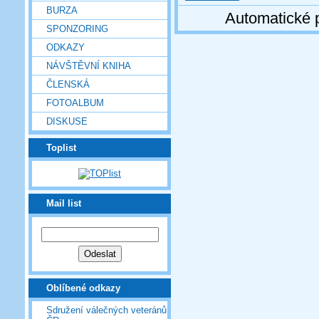
BURZA
Automatické 
SPONZORING
ODKAZY
NÁVŠTĚVNÍ KNIHA
ČLENSKÁ
FOTOALBUM
DISKUSE
Toplist
Mail list
Oblíbené odkazy
Sdružení válečných veteránů