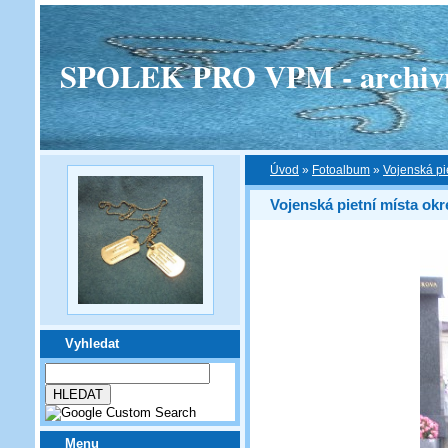
SPOLEK PRO VPM - archivní v
Úvod
»
Fotoalbum
»
Vojenská pi
Vojenská pietní místa okr
Vyhledat
Menu