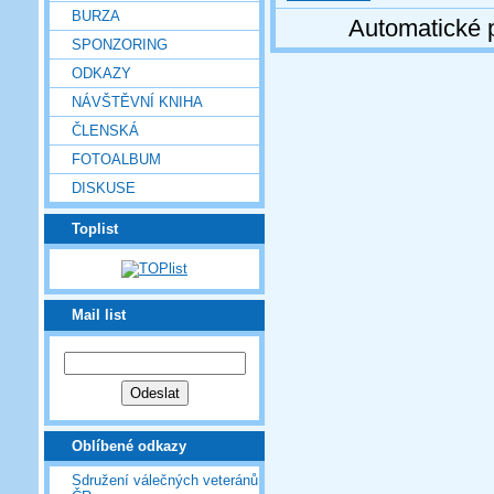
BURZA
Automatické 
SPONZORING
ODKAZY
NÁVŠTĚVNÍ KNIHA
ČLENSKÁ
FOTOALBUM
DISKUSE
Toplist
Mail list
Oblíbené odkazy
Sdružení válečných veteránů