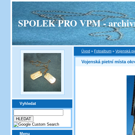
SPOLEK PRO VPM - archivní v
Úvod
»
Fotoalbum
»
Vojenská pi
Vojenská pietní místa okr
Vyhledat
Menu