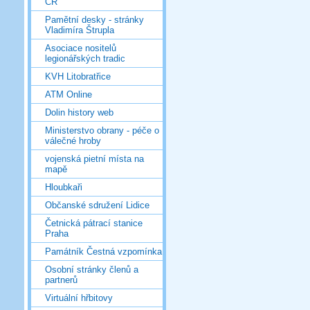
ČR
Pamětní desky - stránky
Vladimíra Štrupla
Asociace nositelů
legionářských tradic
KVH Litobratřice
ATM Online
Dolin history web
Ministerstvo obrany - péče o
válečné hroby
vojenská pietní místa na
mapě
Hloubkaři
Občanské sdružení Lidice
Četnická pátrací stanice
Praha
Památník Čestná vzpomínka
Osobní stránky členů a
partnerů
Virtuální hřbitovy