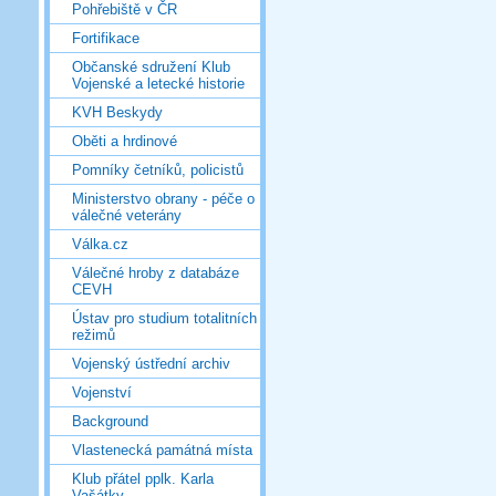
Pohřebiště v ČR
Fortifikace
Občanské sdružení Klub
Vojenské a letecké historie
KVH Beskydy
Oběti a hrdinové
Pomníky četníků, policistů
Ministerstvo obrany - péče o
válečné veterány
Válka.cz
Válečné hroby z databáze
CEVH
Ústav pro studium totalitních
režimů
Vojenský ústřední archiv
Vojenství
Background
Vlastenecká památná místa
Klub přátel pplk. Karla
Vašátky