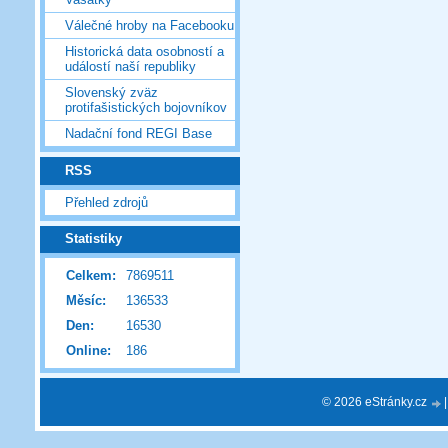
Válečné hroby na Facebooku
Historická data osobností a
událostí naší republiky
Slovenský zväz
protifašistických bojovníkov
Nadační fond REGI Base
RSS
Přehled zdrojů
Statistiky
Celkem:
7869511
Měsíc:
136533
Den:
16530
Online:
186
© 2026 eStránky.cz