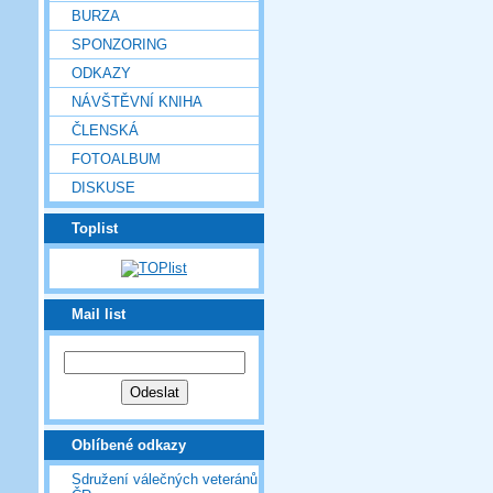
BURZA
SPONZORING
ODKAZY
NÁVŠTĚVNÍ KNIHA
ČLENSKÁ
FOTOALBUM
DISKUSE
Toplist
Mail list
Oblíbené odkazy
Sdružení válečných veteránů