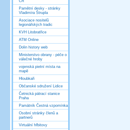
ČR
Pamětní desky - stránky
Vladimíra Štrupla
Asociace nositelů
legionářských tradic
KVH Litobratřice
ATM Online
Dolin history web
Ministerstvo obrany - péče o
válečné hroby
vojenská pietní místa na
mapě
Hloubkaři
Občanské sdružení Lidice
Četnická pátrací stanice
Praha
Památník Čestná vzpomínka
Osobní stránky členů a
partnerů
Virtuální hřbitovy