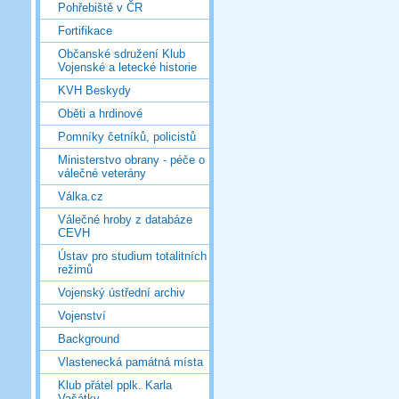
Pohřebiště v ČR
Fortifikace
Občanské sdružení Klub
Vojenské a letecké historie
KVH Beskydy
Oběti a hrdinové
Pomníky četníků, policistů
Ministerstvo obrany - péče o
válečné veterány
Válka.cz
Válečné hroby z databáze
CEVH
Ústav pro studium totalitních
režimů
Vojenský ústřední archiv
Vojenství
Background
Vlastenecká památná místa
Klub přátel pplk. Karla
Vašátky