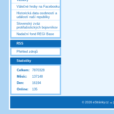
Válečné hroby na Facebooku
Historická data osobností a
událostí naší republiky
Slovenský zväz
protifašistických bojovníkov
Nadační fond REGI Base
RSS
Přehled zdrojů
Statistiky
Celkem:
7870328
Měsíc:
137148
Den:
16194
Online:
135
© 2026 eStránky.cz