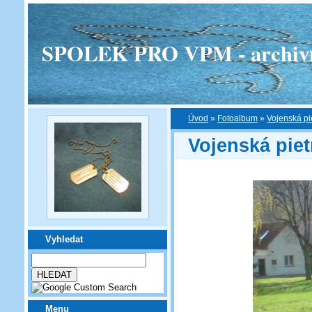
SPOLEK PRO VPM - archivní v
Úvod
»
Fotoalbum
»
Vojenská pi
Vojenská piet
Vyhledat
Menu