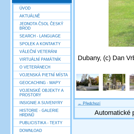
ÚVOD
AKTUÁLNĚ
JEDNOTA ČSOL ČESKÝ
BROD
SEARCH - LANGUAGE
SPOLEK A KONTAKTY
VÁLEČNÍ VETERÁNI
Dubany, (c) Dan Vr
VIRTUÁLNÍ PAMÁTNÍK
O VETERÁNECH
VOJENSKÁ PIETNÍ MÍSTA
GEOCACHING - MAPY
VOJENSKÉ OBJEKTY A
PROSTORY
INSIGNIE A SUVENYRY
← Předchozí
HISTORIE - GALERIE
Automatické 
HRDINŮ
PUBLICISTIKA - TEXTY
DOWNLOAD