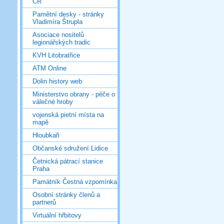
ČR
Pamětní desky - stránky
Vladimíra Štrupla
Asociace nositelů
legionářských tradic
KVH Litobratřice
ATM Online
Dolin history web
Ministerstvo obrany - péče o
válečné hroby
vojenská pietní místa na
mapě
Hloubkaři
Občanské sdružení Lidice
Četnická pátrací stanice
Praha
Památník Čestná vzpomínka
Osobní stránky členů a
partnerů
Virtuální hřbitovy