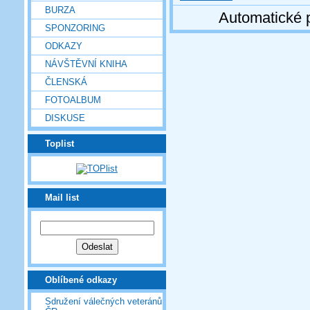
BURZA
Automatické 
SPONZORING
ODKAZY
NÁVŠTĚVNÍ KNIHA
ČLENSKÁ
FOTOALBUM
DISKUSE
Toplist
Mail list
Oblíbené odkazy
Sdružení válečných veteránů