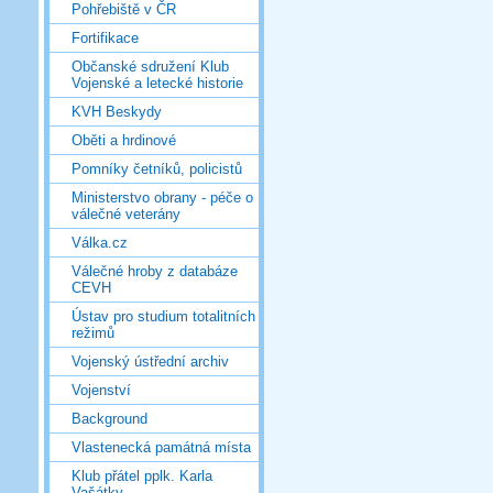
Pohřebiště v ČR
Fortifikace
Občanské sdružení Klub
Vojenské a letecké historie
KVH Beskydy
Oběti a hrdinové
Pomníky četníků, policistů
Ministerstvo obrany - péče o
válečné veterány
Válka.cz
Válečné hroby z databáze
CEVH
Ústav pro studium totalitních
režimů
Vojenský ústřední archiv
Vojenství
Background
Vlastenecká památná místa
Klub přátel pplk. Karla
Vašátky