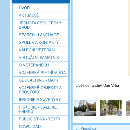
ÚVOD
AKTUÁLNĚ
JEDNOTA ČSOL ČESKÝ
BROD
SEARCH - LANGUAGE
SPOLEK A KONTAKTY
VÁLEČNÍ VETERÁNI
VIRTUÁLNÍ PAMÁTNÍK
O VETERÁNECH
VOJENSKÁ PIETNÍ MÍSTA
GEOCACHING - MAPY
Liběšice, archív Dan Vrba
VOJENSKÉ OBJEKTY A
PROSTORY
INSIGNIE A SUVENYRY
HISTORIE - GALERIE
HRDINŮ
PUBLICISTIKA - TEXTY
DOWNLOAD
← Předchozí