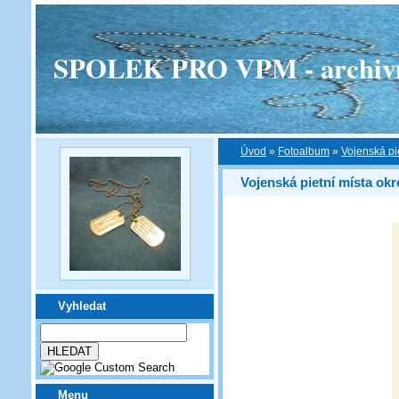
SPOLEK PRO VPM - archivní v
Úvod
»
Fotoalbum
»
Vojenská pi
Vojenská pietní místa okr
Vyhledat
Menu