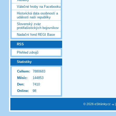
Válečné hroby na Facebooku
Historická data osobností a
událostí naší republiky
Slovenský zväz
protifašistických bojovníkov
Nadační fond REGI Base
RSS
Přehled zdrojů
Statistiky
Celkem:
7880683
Měsíc:
144853
Den:
7410
Online:
98
© 2026 eStránky.cz