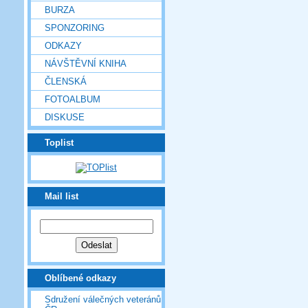
BURZA
SPONZORING
ODKAZY
NÁVŠTĚVNÍ KNIHA
ČLENSKÁ
FOTOALBUM
DISKUSE
Toplist
Mail list
Oblíbené odkazy
Sdružení válečných veteránů