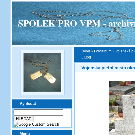
SPOLEK PRO VPM - archivní v
Úvod
»
Fotoalbum
»
Vojenská pi
LT.jpg
Vojenská pietní místa okr
Vyhledat
Menu