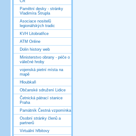
ČR
Pamětní desky - stránky
Vladimíra Štrupla
Asociace nositelů
legionářských tradic
KVH Litobratřice
ATM Online
Dolin history web
Ministerstvo obrany - péče o
válečné hroby
vojenská pietní místa na
mapě
Hloubkaři
Občanské sdružení Lidice
Četnická pátrací stanice
Praha
Památník Čestná vzpomínka
Osobní stránky členů a
partnerů
Virtuální hřbitovy