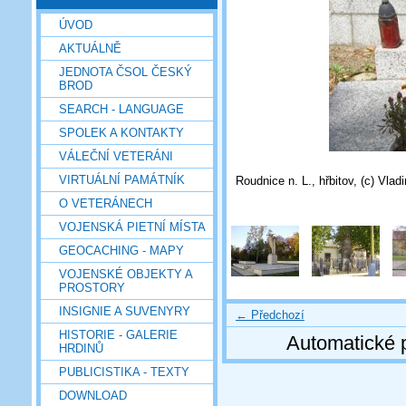
ÚVOD
AKTUÁLNĚ
JEDNOTA ČSOL ČESKÝ
BROD
SEARCH - LANGUAGE
SPOLEK A KONTAKTY
VÁLEČNÍ VETERÁNI
VIRTUÁLNÍ PAMÁTNÍK
Roudnice n. L., hřbitov, (c) Vlad
O VETERÁNECH
VOJENSKÁ PIETNÍ MÍSTA
GEOCACHING - MAPY
VOJENSKÉ OBJEKTY A
PROSTORY
INSIGNIE A SUVENYRY
← Předchozí
HISTORIE - GALERIE
Automatické 
HRDINŮ
PUBLICISTIKA - TEXTY
DOWNLOAD