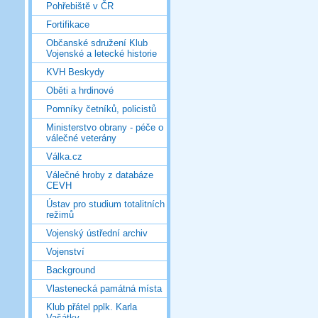
Pohřebiště v ČR
Fortifikace
Občanské sdružení Klub
Vojenské a letecké historie
KVH Beskydy
Oběti a hrdinové
Pomníky četníků, policistů
Ministerstvo obrany - péče o
válečné veterány
Válka.cz
Válečné hroby z databáze
CEVH
Ústav pro studium totalitních
režimů
Vojenský ústřední archiv
Vojenství
Background
Vlastenecká památná místa
Klub přátel pplk. Karla
Vašátky