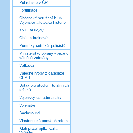
Pohřebiště v ČR
Fortifikace
Občanské sdružení Klub
Vojenské a letecké historie
KVH Beskydy
Oběti a hrdinové
Pomníky četníků, policistů
Ministerstvo obrany - péče o
válečné veterány
Válka.cz
Válečné hroby z databáze
CEVH
Ústav pro studium totalitních
režimů
Vojenský ústřední archiv
Vojenství
Background
Vlastenecká památná místa
Klub přátel pplk. Karla
Vašátky