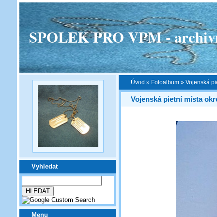
SPOLEK PRO VPM - archivní v
Úvod
»
Fotoalbum
»
Vojenská pi
Vojenská pietní místa ok
Vyhledat
Menu