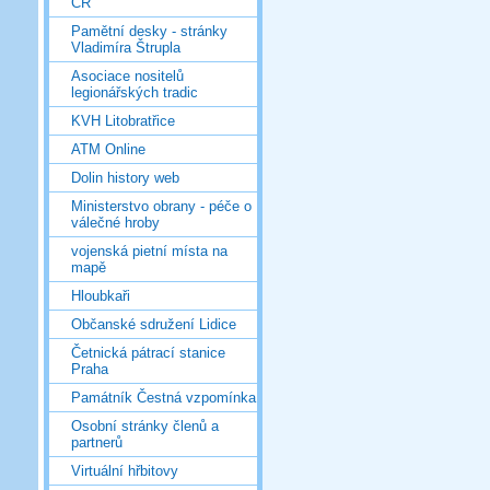
ČR
Pamětní desky - stránky
Vladimíra Štrupla
Asociace nositelů
legionářských tradic
KVH Litobratřice
ATM Online
Dolin history web
Ministerstvo obrany - péče o
válečné hroby
vojenská pietní místa na
mapě
Hloubkaři
Občanské sdružení Lidice
Četnická pátrací stanice
Praha
Památník Čestná vzpomínka
Osobní stránky členů a
partnerů
Virtuální hřbitovy