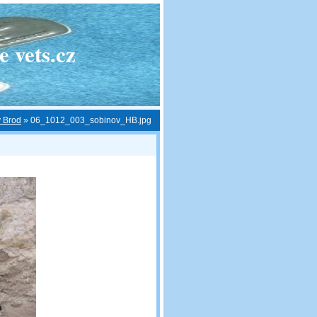
 vets.cz
v Brod
»
06_1012_003_sobinov_HB.jpg