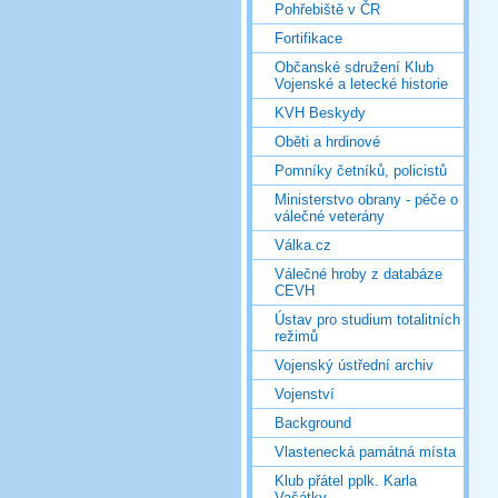
Pohřebiště v ČR
Fortifikace
Občanské sdružení Klub
Vojenské a letecké historie
KVH Beskydy
Oběti a hrdinové
Pomníky četníků, policistů
Ministerstvo obrany - péče o
válečné veterány
Válka.cz
Válečné hroby z databáze
CEVH
Ústav pro studium totalitních
režimů
Vojenský ústřední archiv
Vojenství
Background
Vlastenecká památná místa
Klub přátel pplk. Karla
Vašátky