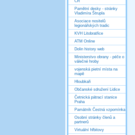
ČR
Pamětní desky - stránky
Vladimíra Štrupla
Asociace nositelů
legionářských tradic
KVH Litobratřice
ATM Online
Dolin history web
Ministerstvo obrany - péče o
válečné hroby
vojenská pietní místa na
mapě
Hloubkaři
Občanské sdružení Lidice
Četnická pátrací stanice
Praha
Památník Čestná vzpomínka
Osobní stránky členů a
partnerů
Virtuální hřbitovy