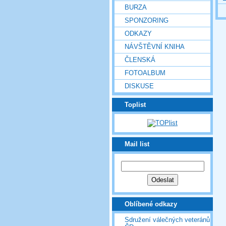
BURZA
SPONZORING
ODKAZY
NÁVŠTĚVNÍ KNIHA
ČLENSKÁ
FOTOALBUM
DISKUSE
Toplist
Mail list
Oblíbené odkazy
Sdružení válečných veteránů