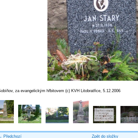
Sobíňov, za evangelickým hřbitovem (c) KVH Litobratřice, 5.12.2006
← Předchozí
Zpět do složky