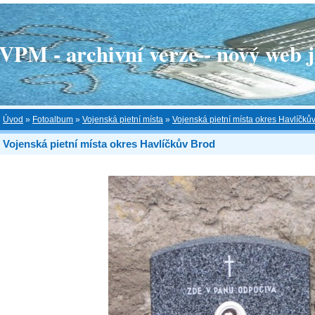
 - archivní verze - nový web je
Úvod
»
Fotoalbum
»
Vojenská pietní místa
»
Vojenská pietní místa okres Havlíčků
Vojenská pietní místa okres Havlíčkův Brod