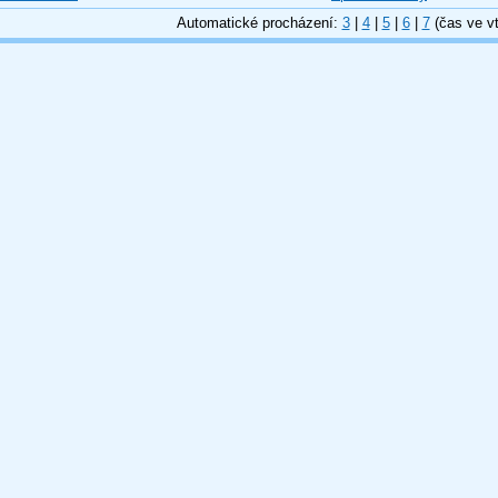
Automatické procházení:
3
|
4
|
5
|
6
|
7
(čas ve vt