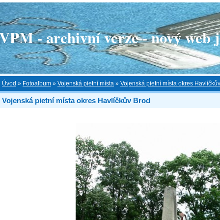
 - archivní verze - nový web je
Úvod
»
Fotoalbum
»
Vojenská pietní místa
»
Vojenská pietní místa okres Havlíčků
Vojenská pietní místa okres Havlíčkův Brod