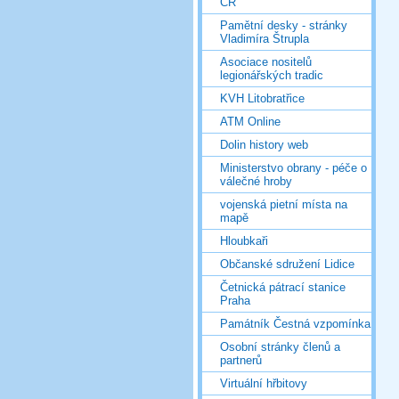
ČR
Pamětní desky - stránky
Vladimíra Štrupla
Asociace nositelů
legionářských tradic
KVH Litobratřice
ATM Online
Dolin history web
Ministerstvo obrany - péče o
válečné hroby
vojenská pietní místa na
mapě
Hloubkaři
Občanské sdružení Lidice
Četnická pátrací stanice
Praha
Památník Čestná vzpomínka
Osobní stránky členů a
partnerů
Virtuální hřbitovy