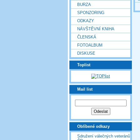
BURZA
SPONZORING
ODKAZY
NÁVŠTĚVNÍ KNIHA
ČLENSKÁ
FOTOALBUM
DISKUSE
Toplist
Mail list
Oblíbené odkazy
Sdružení válečných veteránů