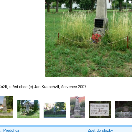
ožlí, střed obce (c) Jan Kratochvíl, červenec 2007
← Předchozí
Zpět do složky