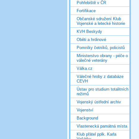
Pohřebiště v ČR
Fortifikace
Občanské sdružení Klub
Vojenské a letecké historie
KVH Beskydy
Oběti a hrdinové
Pomníky četníků, policistů
Ministerstvo obrany - péče o
válečné veterány
Válka.cz
Válečné hroby z databáze
CEVH
Ústav pro studium totalitních
režimů
Vojenský ústřední archiv
Vojenství
Background
Vlastenecká památná místa
Klub přátel pplk. Karla
Vašátky