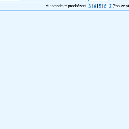
Automatické procházení:
3
|
4
|
5
|
6
|
7
(čas ve vt