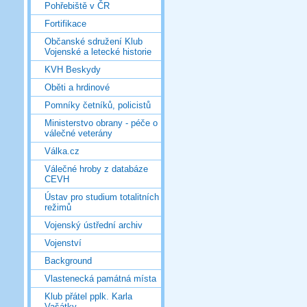
Pohřebiště v ČR
Fortifikace
Občanské sdružení Klub
Vojenské a letecké historie
KVH Beskydy
Oběti a hrdinové
Pomníky četníků, policistů
Ministerstvo obrany - péče o
válečné veterány
Válka.cz
Válečné hroby z databáze
CEVH
Ústav pro studium totalitních
režimů
Vojenský ústřední archiv
Vojenství
Background
Vlastenecká památná místa
Klub přátel pplk. Karla
Vašátky