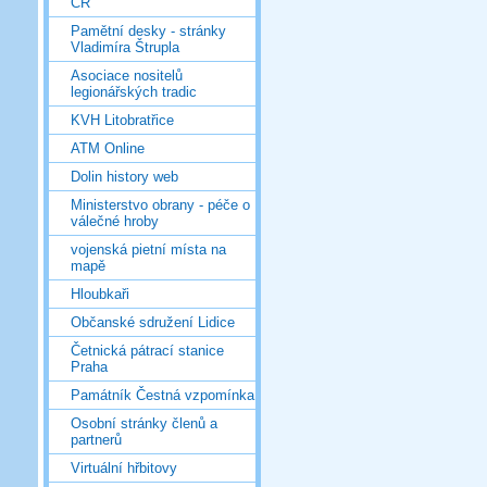
ČR
Pamětní desky - stránky
Vladimíra Štrupla
Asociace nositelů
legionářských tradic
KVH Litobratřice
ATM Online
Dolin history web
Ministerstvo obrany - péče o
válečné hroby
vojenská pietní místa na
mapě
Hloubkaři
Občanské sdružení Lidice
Četnická pátrací stanice
Praha
Památník Čestná vzpomínka
Osobní stránky členů a
partnerů
Virtuální hřbitovy