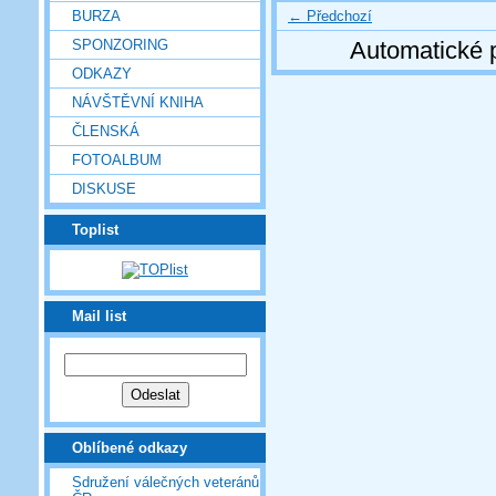
← Předchozí
BURZA
SPONZORING
Automatické 
ODKAZY
NÁVŠTĚVNÍ KNIHA
ČLENSKÁ
FOTOALBUM
DISKUSE
Toplist
Mail list
Oblíbené odkazy
Sdružení válečných veteránů