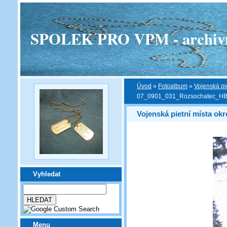
SPOLEK PRO VPM - archivní v
Úvod
»
Fotoalbum
»
Vojenská pi
07_0901_031_Rozsochatec_HB
Vojenská pietní místa ok
Vyhledat
Menu