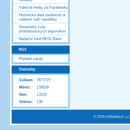
Válečné hroby na Facebooku
Historická data osobností a
událostí naší republiky
Slovenský zväz
protifašistických bojovníkov
Nadační fond REGI Base
RSS
Přehled zdrojů
Statistiky
Celkem:
7873727
Měsíc:
139839
Den:
13133
Online:
130
© 2026 eStránky.cz