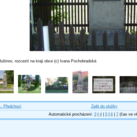
ušinov, rozcestí na kraji obce (c) Ivana Pochobradská
← Předchozí
Zpět do složky
Automatické procházení:
3
|
4
|
5
|
6
|
7
(čas ve vt