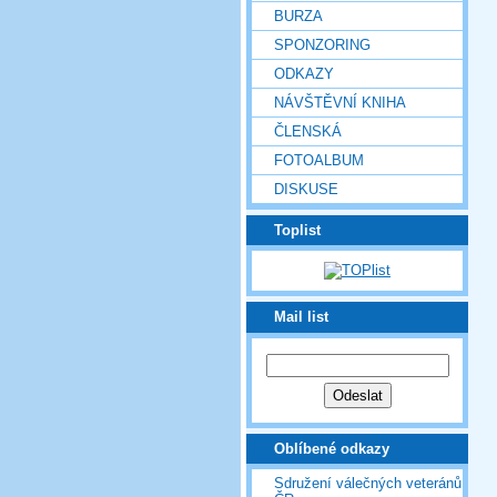
BURZA
SPONZORING
ODKAZY
NÁVŠTĚVNÍ KNIHA
ČLENSKÁ
FOTOALBUM
DISKUSE
Toplist
Mail list
Oblíbené odkazy
Sdružení válečných veteránů