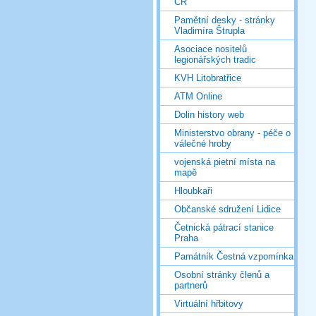
ČR
Pamětní desky - stránky
Vladimíra Štrupla
Asociace nositelů
legionářských tradic
KVH Litobratřice
ATM Online
Dolin history web
Ministerstvo obrany - péče o
válečné hroby
vojenská pietní místa na
mapě
Hloubkaři
Občanské sdružení Lidice
Četnická pátrací stanice
Praha
Památník Čestná vzpomínka
Osobní stránky členů a
partnerů
Virtuální hřbitovy