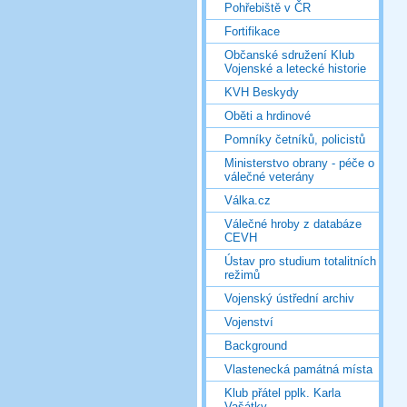
Pohřebiště v ČR
Fortifikace
Občanské sdružení Klub
Vojenské a letecké historie
KVH Beskydy
Oběti a hrdinové
Pomníky četníků, policistů
Ministerstvo obrany - péče o
válečné veterány
Válka.cz
Válečné hroby z databáze
CEVH
Ústav pro studium totalitních
režimů
Vojenský ústřední archiv
Vojenství
Background
Vlastenecká památná místa
Klub přátel pplk. Karla
Vašátky