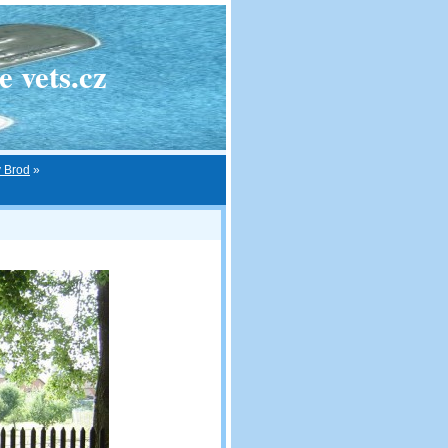
 vets.cz
v Brod
»