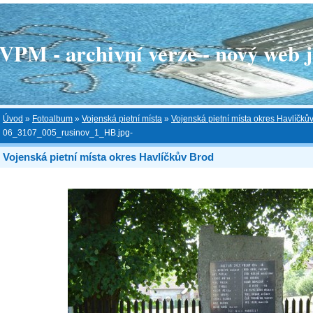
 - archivní verze - nový web je
Úvod
»
Fotoalbum
»
Vojenská pietní místa
»
Vojenská pietní místa okres Havlíčků
06_3107_005_rusinov_1_HB.jpg-
Vojenská pietní místa okres Havlíčkův Brod