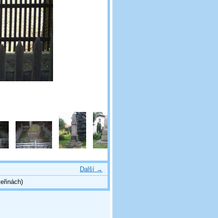
Další →
eřinách)