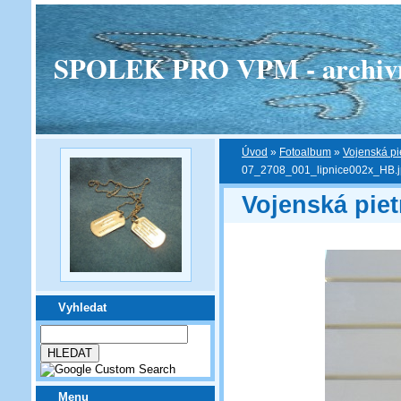
SPOLEK PRO VPM - archivní v
Úvod
»
Fotoalbum
»
Vojenská pi
07_2708_001_lipnice002x_HB.
Vojenská piet
Vyhledat
Menu