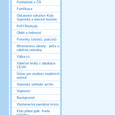
Pohřebiště v ČR
Fortifikace
Občanské sdružení Klub
Vojenské a letecké historie
KVH Beskydy
Oběti a hrdinové
Pomníky četníků, policistů
Ministerstvo obrany - péče o
válečné veterány
Válka.cz
Válečné hroby z databáze
CEVH
Ústav pro studium totalitních
režimů
Vojenský ústřední archiv
Vojenství
Background
Vlastenecká památná místa
Klub přátel pplk. Karla
Vašátky