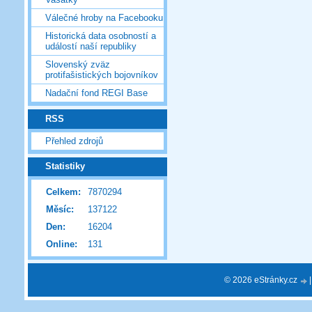
Válečné hroby na Facebooku
Historická data osobností a
událostí naší republiky
Slovenský zväz
protifašistických bojovníkov
Nadační fond REGI Base
RSS
Přehled zdrojů
Statistiky
Celkem:
7870294
Měsíc:
137122
Den:
16204
Online:
131
© 2026 eStránky.cz