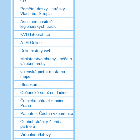
ČR
Pamětní desky - stránky
Vladimíra Štrupla
Asociace nositelů
legionářských tradic
KVH Litobratřice
ATM Online
Dolin history web
Ministerstvo obrany - péče o
válečné hroby
vojenská pietní místa na
mapě
Hloubkaři
Občanské sdružení Lidice
Četnická pátrací stanice
Praha
Památník Čestná vzpomínka
Osobní stránky členů a
partnerů
Virtuální hřbitovy