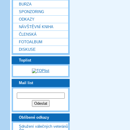
BURZA
SPONZORING
ODKAZY
NÁVŠTĚVNÍ KNIHA
ČLENSKÁ
FOTOALBUM
DISKUSE
Toplist
Mail list
Oblíbené odkazy
Sdružení válečných veteránů