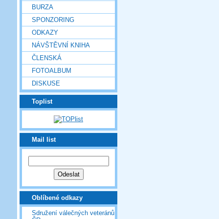
BURZA
SPONZORING
ODKAZY
NÁVŠTĚVNÍ KNIHA
ČLENSKÁ
FOTOALBUM
DISKUSE
Toplist
Mail list
Oblíbené odkazy
Sdružení válečných veteránů