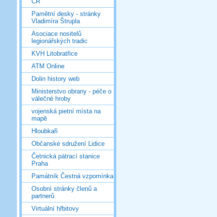
ČR
Pamětní desky - stránky
Vladimíra Štrupla
Asociace nositelů
legionářských tradic
KVH Litobratřice
ATM Online
Dolin history web
Ministerstvo obrany - péče o
válečné hroby
vojenská pietní místa na
mapě
Hloubkaři
Občanské sdružení Lidice
Četnická pátrací stanice
Praha
Památník Čestná vzpomínka
Osobní stránky členů a
partnerů
Virtuální hřbitovy