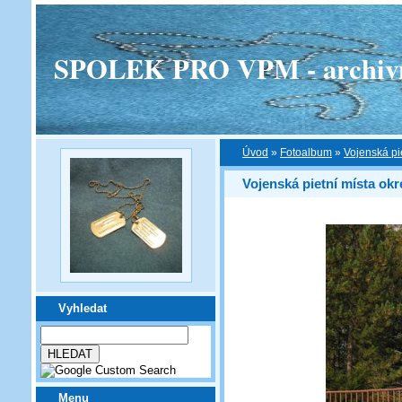
SPOLEK PRO VPM - archivní v
Úvod
»
Fotoalbum
»
Vojenská pi
Vojenská pietní místa ok
Vyhledat
Menu