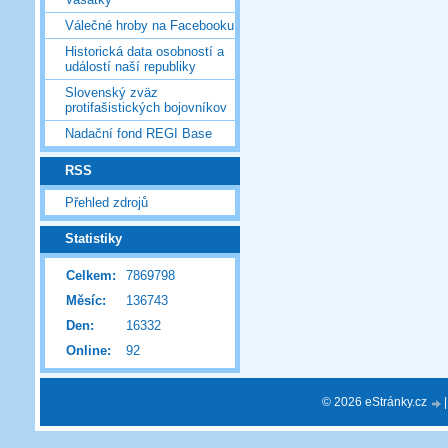
Válečné hroby na Facebooku
Historická data osobností a
událostí naší republiky
Slovenský zväz
protifašistických bojovníkov
Nadační fond REGI Base
RSS
Přehled zdrojů
Statistiky
Celkem:
7869798
Měsíc:
136743
Den:
16332
Online:
92
© 2026 eStránky.cz