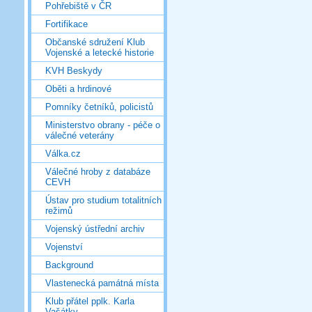
Pohřebiště v ČR
Fortifikace
Občanské sdružení Klub
Vojenské a letecké historie
KVH Beskydy
Oběti a hrdinové
Pomníky četníků, policistů
Ministerstvo obrany - péče o
válečné veterány
Válka.cz
Válečné hroby z databáze
CEVH
Ústav pro studium totalitních
režimů
Vojenský ústřední archiv
Vojenství
Background
Vlastenecká památná místa
Klub přátel pplk. Karla
Vašátky