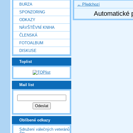
← Předchozí
BURZA
SPONZORING
Automatické 
ODKAZY
NÁVŠTĚVNÍ KNIHA
ČLENSKÁ
FOTOALBUM
DISKUSE
Toplist
Mail list
Oblíbené odkazy
Sdružení válečných veteránů