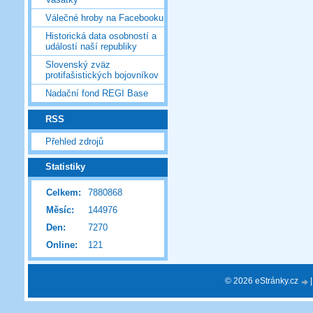
Válečné hroby na Facebooku
Historická data osobností a
událostí naší republiky
Slovenský zväz
protifašistických bojovníkov
Nadační fond REGI Base
RSS
Přehled zdrojů
Statistiky
Celkem:
7880868
Měsíc:
144976
Den:
7270
Online:
121
© 2026 eStránky.cz