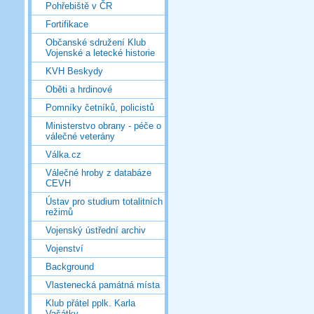
Pohřebiště v ČR
Fortifikace
Občanské sdružení Klub
Vojenské a letecké historie
KVH Beskydy
Oběti a hrdinové
Pomníky četníků, policistů
Ministerstvo obrany - péče o
válečné veterány
Válka.cz
Válečné hroby z databáze
CEVH
Ústav pro studium totalitních
režimů
Vojenský ústřední archiv
Vojenství
Background
Vlastenecká památná místa
Klub přátel pplk. Karla
Vašátky