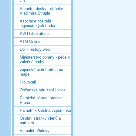
ČR
Pamětní desky - stránky
Vladimíra Štrupla
Asociace nositelů
legionářských tradic
KVH Litobratřice
ATM Online
Dolin history web
Ministerstvo obrany - péče o
válečné hroby
vojenská pietní místa na
mapě
Hloubkaři
Občanské sdružení Lidice
Četnická pátrací stanice
Praha
Památník Čestná vzpomínka
Osobní stránky členů a
partnerů
Virtuální hřbitovy