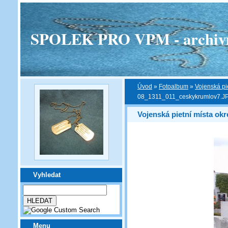
SPOLEK PRO VPM - archivní v
Úvod
»
Fotoalbum
»
Vojenská pi
08_1311_011_ceskykrumlov7.J
Vojenská pietní místa ok
Vyhledat
Menu