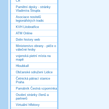
ČR
Pamětní desky - stránky
Vladimíra Štrupla
Asociace nositelů
legionářských tradic
KVH Litobratřice
ATM Online
Dolin history web
Ministerstvo obrany - péče o
válečné hroby
vojenská pietní místa na
mapě
Hloubkaři
Občanské sdružení Lidice
Četnická pátrací stanice
Praha
Památník Čestná vzpomínka
Osobní stránky členů a
partnerů
Virtuální hřbitovy