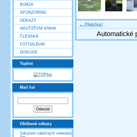
BURZA
SPONZORING
ODKAZY
← Předchozí
NÁVŠTĚVNÍ KNIHA
Automatické 
ČLENSKÁ
FOTOALBUM
DISKUSE
Toplist
Mail list
Oblíbené odkazy
Sdružení válečných veteránů