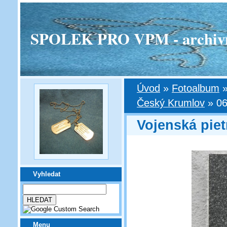
SPOLEK PRO VPM - archivní v
Úvod
»
Fotoalbum
Český Krumlov
»
06
Vojenská pie
Vyhledat
Menu