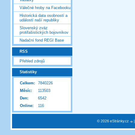
Válečné hroby na Facebooku
Historická data osobností a
událostí naší republiky
Slovenský zväz
protifašistických bojovníkov
Nadační fond REGI Base
RSS
Přehled zdrojů
Statistiky
Celkem:
7840226
Měsíc:
113503
Den:
6542
Online:
116
© 2026 eStránky.cz