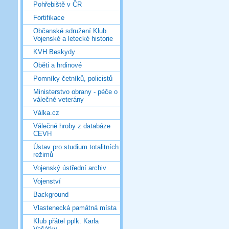
Pohřebiště v ČR
Fortifikace
Občanské sdružení Klub
Vojenské a letecké historie
KVH Beskydy
Oběti a hrdinové
Pomníky četníků, policistů
Ministerstvo obrany - péče o
válečné veterány
Válka.cz
Válečné hroby z databáze
CEVH
Ústav pro studium totalitních
režimů
Vojenský ústřední archiv
Vojenství
Background
Vlastenecká památná místa
Klub přátel pplk. Karla
Vašátky