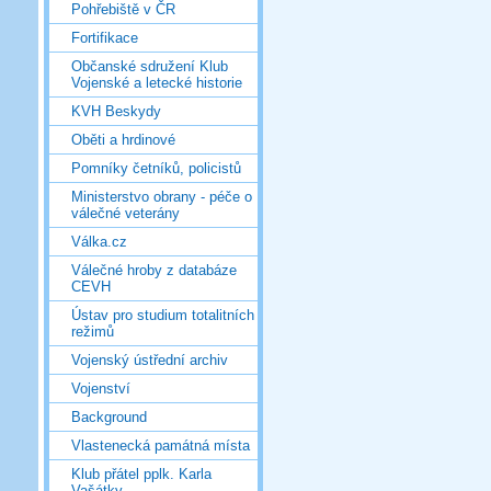
Pohřebiště v ČR
Fortifikace
Občanské sdružení Klub
Vojenské a letecké historie
KVH Beskydy
Oběti a hrdinové
Pomníky četníků, policistů
Ministerstvo obrany - péče o
válečné veterány
Válka.cz
Válečné hroby z databáze
CEVH
Ústav pro studium totalitních
režimů
Vojenský ústřední archiv
Vojenství
Background
Vlastenecká památná místa
Klub přátel pplk. Karla
Vašátky