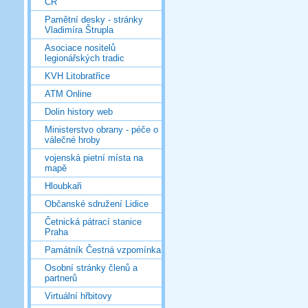
ČR
Pamětní desky - stránky
Vladimíra Štrupla
Asociace nositelů
legionářských tradic
KVH Litobratřice
ATM Online
Dolin history web
Ministerstvo obrany - péče o
válečné hroby
vojenská pietní místa na
mapě
Hloubkaři
Občanské sdružení Lidice
Četnická pátrací stanice
Praha
Památník Čestná vzpomínka
Osobní stránky členů a
partnerů
Virtuální hřbitovy