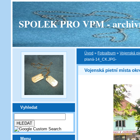
SPOLEK PRO VPM - archivní v
Úvod
»
Fotoalbum
»
Vojenská pi
planá-14_CK.JPG-
Vojenská pietní místa ok
Vyhledat
Menu