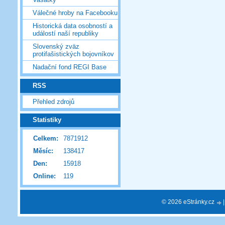
Válečné hroby na Facebooku
Historická data osobností a
událostí naší republiky
Slovenský zväz
protifašistických bojovníkov
Nadační fond REGI Base
RSS
Přehled zdrojů
Statistiky
Celkem:
7871912
Měsíc:
138417
Den:
15918
Online:
119
© 2026 eStránky.cz