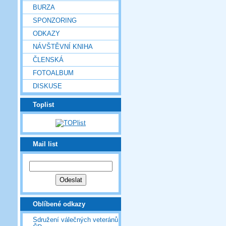
BURZA
SPONZORING
ODKAZY
NÁVŠTĚVNÍ KNIHA
ČLENSKÁ
FOTOALBUM
DISKUSE
Toplist
Mail list
Oblíbené odkazy
Sdružení válečných veteránů