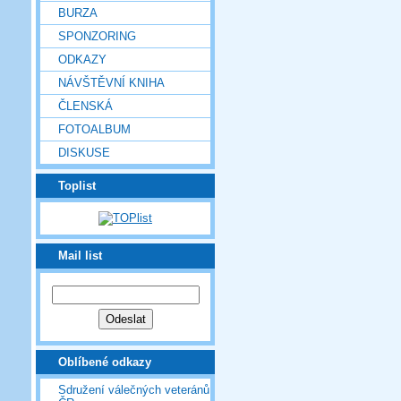
BURZA
SPONZORING
ODKAZY
NÁVŠTĚVNÍ KNIHA
ČLENSKÁ
FOTOALBUM
DISKUSE
Toplist
Mail list
Oblíbené odkazy
Sdružení válečných veteránů