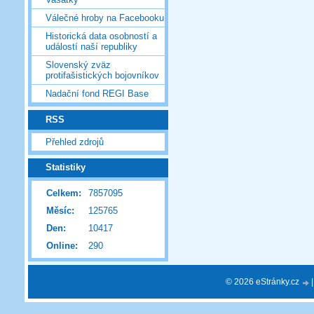
Válečné hroby na Facebooku
Historická data osobností a
událostí naší republiky
Slovenský zväz
protifašistických bojovníkov
Nadační fond REGI Base
RSS
Přehled zdrojů
Statistiky
Celkem:
7857095
Měsíc:
125765
Den:
10417
Online:
290
© 2026 eStránky.cz