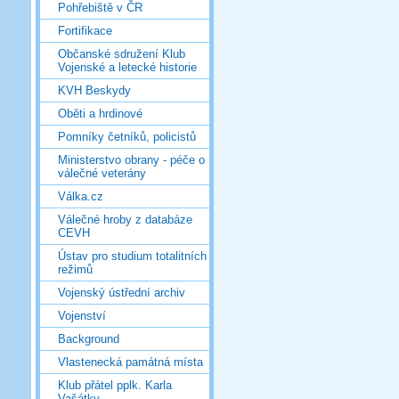
Pohřebiště v ČR
Fortifikace
Občanské sdružení Klub
Vojenské a letecké historie
KVH Beskydy
Oběti a hrdinové
Pomníky četníků, policistů
Ministerstvo obrany - péče o
válečné veterány
Válka.cz
Válečné hroby z databáze
CEVH
Ústav pro studium totalitních
režimů
Vojenský ústřední archiv
Vojenství
Background
Vlastenecká památná místa
Klub přátel pplk. Karla
Vašátky