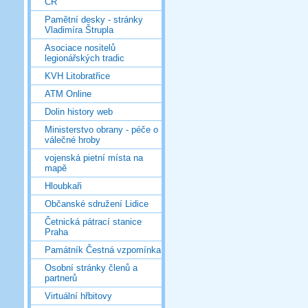
ČR
Pamětní desky - stránky
Vladimíra Štrupla
Asociace nositelů
legionářských tradic
KVH Litobratřice
ATM Online
Dolin history web
Ministerstvo obrany - péče o
válečné hroby
vojenská pietní místa na
mapě
Hloubkaři
Občanské sdružení Lidice
Četnická pátrací stanice
Praha
Památník Čestná vzpomínka
Osobní stránky členů a
partnerů
Virtuální hřbitovy