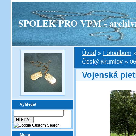
SPOLEK PRO VPM - archivní v
Úvod
»
Fotoalbum
Český Krumlov
»
06
Vojenská pie
Vyhledat
Menu