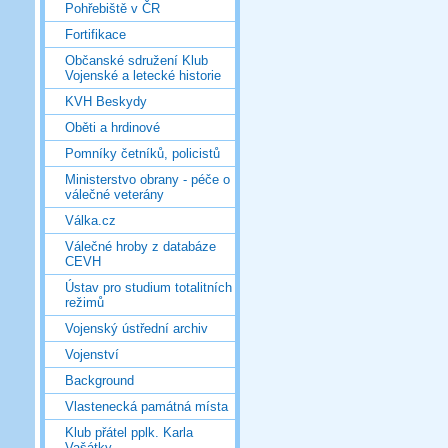
Pohřebiště v ČR
Fortifikace
Občanské sdružení Klub
Vojenské a letecké historie
KVH Beskydy
Oběti a hrdinové
Pomníky četníků, policistů
Ministerstvo obrany - péče o
válečné veterány
Válka.cz
Válečné hroby z databáze
CEVH
Ústav pro studium totalitních
režimů
Vojenský ústřední archiv
Vojenství
Background
Vlastenecká památná místa
Klub přátel pplk. Karla
Vašátky