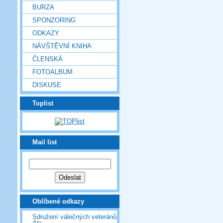
BURZA
SPONZORING
ODKAZY
NÁVŠTĚVNÍ KNIHA
ČLENSKÁ
FOTOALBUM
DISKUSE
Toplist
Mail list
Oblíbené odkazy
Sdružení válečných veteránů