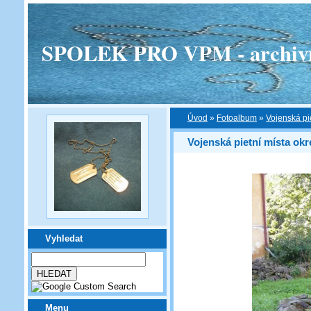
SPOLEK PRO VPM - archivní v
Úvod
»
Fotoalbum
»
Vojenská pi
Vojenská pietní místa ok
Vyhledat
Menu