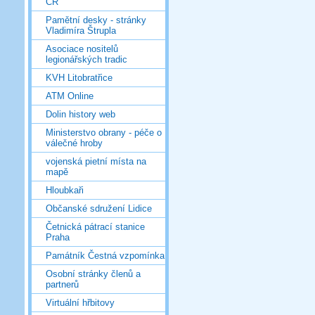
ČR
Pamětní desky - stránky
Vladimíra Štrupla
Asociace nositelů
legionářských tradic
KVH Litobratřice
ATM Online
Dolin history web
Ministerstvo obrany - péče o
válečné hroby
vojenská pietní místa na
mapě
Hloubkaři
Občanské sdružení Lidice
Četnická pátrací stanice
Praha
Památník Čestná vzpomínka
Osobní stránky členů a
partnerů
Virtuální hřbitovy