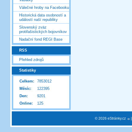
Válečné hroby na Facebooku
Historická data osobností a
událostí naší republiky
Slovenský zväz
protifašistických bojovníkov
Nadační fond REGI Base
RSS
Přehled zdrojů
Statistiky
Celkem:
7853012
Měsíc:
122395
Den:
9201
Online:
125
© 2026 eStránky.cz