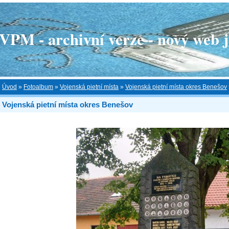
 - archivní verze - nový web je
Úvod
»
Fotoalbum
»
Vojenská pietní místa
»
Vojenská pietní místa okres Benešov
Vojenská pietní místa okres Benešov