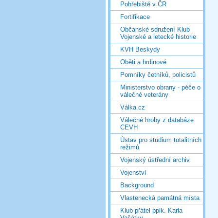
Pohřebiště v ČR
Fortifikace
Občanské sdružení Klub
Vojenské a letecké historie
KVH Beskydy
Oběti a hrdinové
Pomníky četníků, policistů
Ministerstvo obrany - péče o
válečné veterány
Válka.cz
Válečné hroby z databáze
CEVH
Ústav pro studium totalitních
režimů
Vojenský ústřední archiv
Vojenství
Background
Vlastenecká památná místa
Klub přátel pplk. Karla
Vašátky