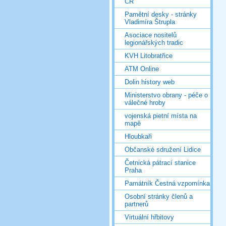
ČR
Pamětní desky - stránky
Vladimíra Štrupla
Asociace nositelů
legionářských tradic
KVH Litobratřice
ATM Online
Dolin history web
Ministerstvo obrany - péče o
válečné hroby
vojenská pietní místa na
mapě
Hloubkaři
Občanské sdružení Lidice
Četnická pátrací stanice
Praha
Památník Čestná vzpomínka
Osobní stránky členů a
partnerů
Virtuální hřbitovy