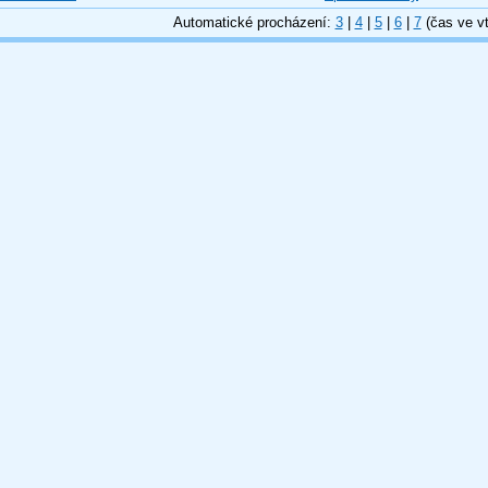
Automatické procházení:
3
|
4
|
5
|
6
|
7
(čas ve vt