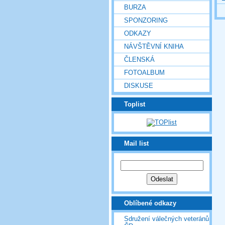
BURZA
SPONZORING
ODKAZY
NÁVŠTĚVNÍ KNIHA
ČLENSKÁ
FOTOALBUM
DISKUSE
Toplist
Mail list
Oblíbené odkazy
Sdružení válečných veteránů