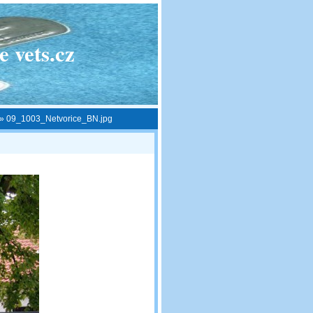
 vets.cz
»
09_1003_Netvorice_BN.jpg