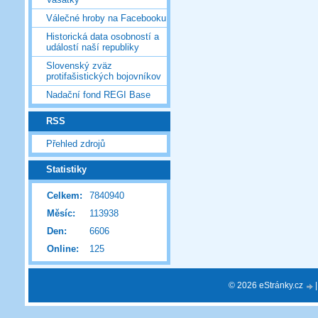
Válečné hroby na Facebooku
Historická data osobností a
událostí naší republiky
Slovenský zväz
protifašistických bojovníkov
Nadační fond REGI Base
RSS
Přehled zdrojů
Statistiky
Celkem:
7840940
Měsíc:
113938
Den:
6606
Online:
125
© 2026 eStránky.cz