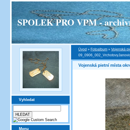
SPOLEK PRO VPM - archivní v
Úvod
»
Fotoalbum
»
Vojenská pi
09_0906_002_VrchotovyJanovi
Vojenská pietní místa ok
Vyhledat
Menu