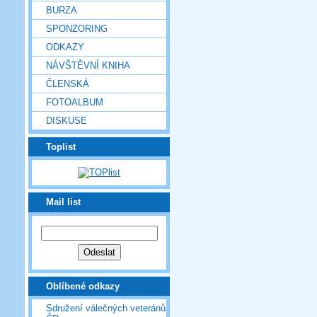
BURZA
SPONZORING
ODKAZY
NÁVŠTĚVNÍ KNIHA
ČLENSKÁ
FOTOALBUM
DISKUSE
Toplist
Mail list
Oblíbené odkazy
Sdružení válečných veteránů