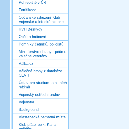
Pohřebiště v ČR
Fortifikace
Občanské sdružení Klub
Vojenské a letecké historie
KVH Beskydy
Oběti a hrdinové
Pomníky četníků, policistů
Ministerstvo obrany - péče o
válečné veterány
Válka.cz
Válečné hroby z databáze
CEVH
Ústav pro studium totalitních
režimů
Vojenský ústřední archiv
Vojenství
Background
Vlastenecká památná místa
Klub přátel pplk. Karla
Vašátky