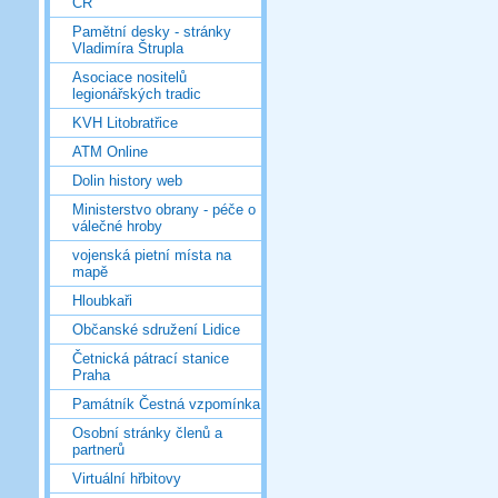
ČR
Pamětní desky - stránky
Vladimíra Štrupla
Asociace nositelů
legionářských tradic
KVH Litobratřice
ATM Online
Dolin history web
Ministerstvo obrany - péče o
válečné hroby
vojenská pietní místa na
mapě
Hloubkaři
Občanské sdružení Lidice
Četnická pátrací stanice
Praha
Památník Čestná vzpomínka
Osobní stránky členů a
partnerů
Virtuální hřbitovy