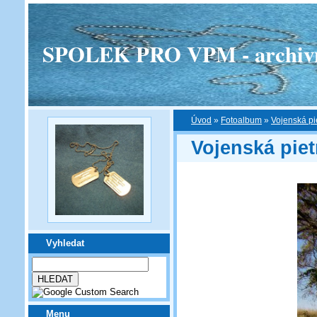
SPOLEK PRO VPM - archivní v
Úvod
»
Fotoalbum
»
Vojenská pi
Vojenská pie
Vyhledat
Menu