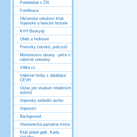
Pohřebiště v ČR
Fortifikace
Občanské sdružení Klub
Vojenské a letecké historie
KVH Beskydy
Oběti a hrdinové
Pomníky četníků, policistů
Ministerstvo obrany - péče o
válečné veterány
Válka.cz
Válečné hroby z databáze
CEVH
Ústav pro studium totalitních
režimů
Vojenský ústřední archiv
Vojenství
Background
Vlastenecká památná místa
Klub přátel pplk. Karla
Vašátky