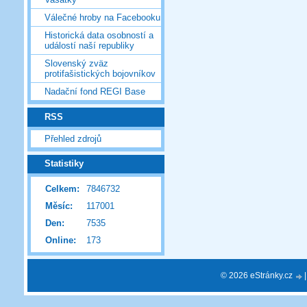
Válečné hroby na Facebooku
Historická data osobností a
událostí naší republiky
Slovenský zväz
protifašistických bojovníkov
Nadační fond REGI Base
RSS
Přehled zdrojů
Statistiky
Celkem:
7846732
Měsíc:
117001
Den:
7535
Online:
173
© 2026 eStránky.cz