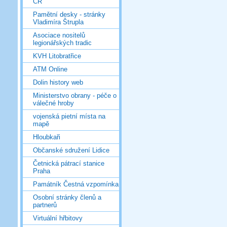
ČR
Pamětní desky - stránky
Vladimíra Štrupla
Asociace nositelů
legionářských tradic
KVH Litobratřice
ATM Online
Dolin history web
Ministerstvo obrany - péče o
válečné hroby
vojenská pietní místa na
mapě
Hloubkaři
Občanské sdružení Lidice
Četnická pátrací stanice
Praha
Památník Čestná vzpomínka
Osobní stránky členů a
partnerů
Virtuální hřbitovy