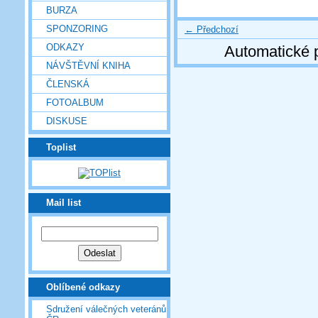
BURZA
SPONZORING
← Předchozí
ODKAZY
Automatické 
NÁVŠTĚVNÍ KNIHA
ČLENSKÁ
FOTOALBUM
DISKUSE
Toplist
Mail list
Oblíbené odkazy
Sdružení válečných veteránů