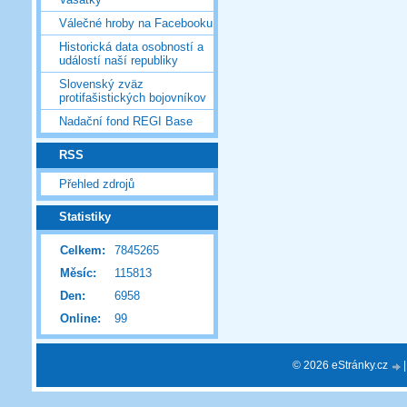
Válečné hroby na Facebooku
Historická data osobností a
událostí naší republiky
Slovenský zväz
protifašistických bojovníkov
Nadační fond REGI Base
RSS
Přehled zdrojů
Statistiky
Celkem:
7845265
Měsíc:
115813
Den:
6958
Online:
99
© 2026 eStránky.cz