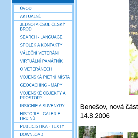
ÚVOD
AKTUÁLNĚ
JEDNOTA ČSOL ČESKÝ
BROD
SEARCH - LANGUAGE
SPOLEK A KONTAKTY
VÁLEČNÍ VETERÁNI
VIRTUÁLNÍ PAMÁTNÍK
O VETERÁNECH
VOJENSKÁ PIETNÍ MÍSTA
GEOCACHING - MAPY
VOJENSKÉ OBJEKTY A
PROSTORY
Benešov, nová část 
INSIGNIE A SUVENYRY
HISTORIE - GALERIE
14.8.2006
HRDINŮ
PUBLICISTIKA - TEXTY
DOWNLOAD