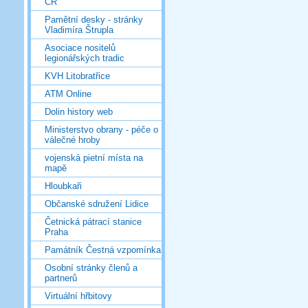
ČR
Pamětní desky - stránky
Vladimíra Štrupla
Asociace nositelů
legionářských tradic
KVH Litobratřice
ATM Online
Dolin history web
Ministerstvo obrany - péče o
válečné hroby
vojenská pietní místa na
mapě
Hloubkaři
Občanské sdružení Lidice
Četnická pátrací stanice
Praha
Památník Čestná vzpomínka
Osobní stránky členů a
partnerů
Virtuální hřbitovy