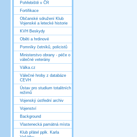
Pohřebiště v ČR
Fortifikace
Občanské sdružení Klub
Vojenské a letecké historie
KVH Beskydy
Oběti a hrdinové
Pomníky četníků, policistů
Ministerstvo obrany - péče o
válečné veterány
Válka.cz
Válečné hroby z databáze
CEVH
Ústav pro studium totalitních
režimů
Vojenský ústřední archiv
Vojenství
Background
Vlastenecká památná místa
Klub přátel pplk. Karla
Vašátky