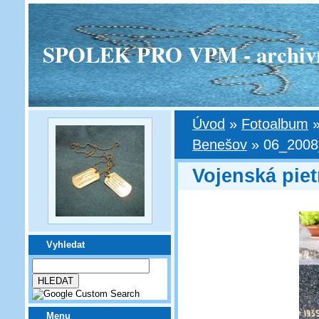
SPOLEK PRO VPM - archivní v
Úvod
»
Fotoalbum
Benešov
»
06_2008
Vojenská pie
Vyhledat
Menu