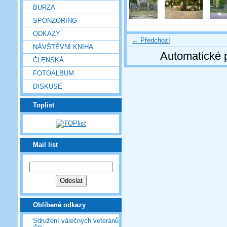
BURZA
SPONZORING
ODKAZY
← Předchozí
NÁVŠTĚVNÍ KNIHA
Automatické 
ČLENSKÁ
FOTOALBUM
DISKUSE
Toplist
Mail list
Oblíbené odkazy
Sdružení válečných veteránů