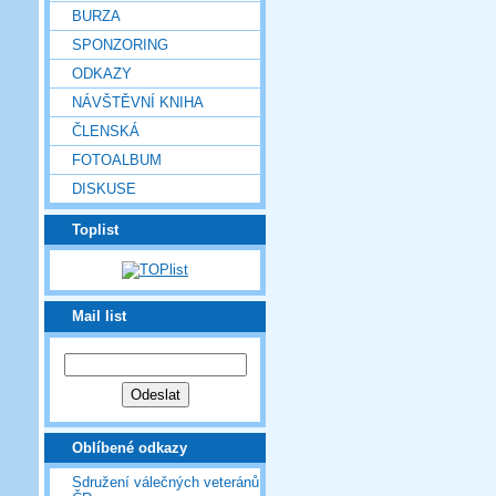
BURZA
SPONZORING
ODKAZY
NÁVŠTĚVNÍ KNIHA
ČLENSKÁ
FOTOALBUM
DISKUSE
Toplist
Mail list
Oblíbené odkazy
Sdružení válečných veteránů