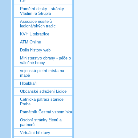
ČR
Pamětní desky - stránky
Vladimíra Štrupla
Asociace nositelů
legionářských tradic
KVH Litobratřice
ATM Online
Dolin history web
Ministerstvo obrany - péče o
válečné hroby
vojenská pietní místa na
mapě
Hloubkaři
Občanské sdružení Lidice
Četnická pátrací stanice
Praha
Památník Čestná vzpomínka
Osobní stránky členů a
partnerů
Virtuální hřbitovy