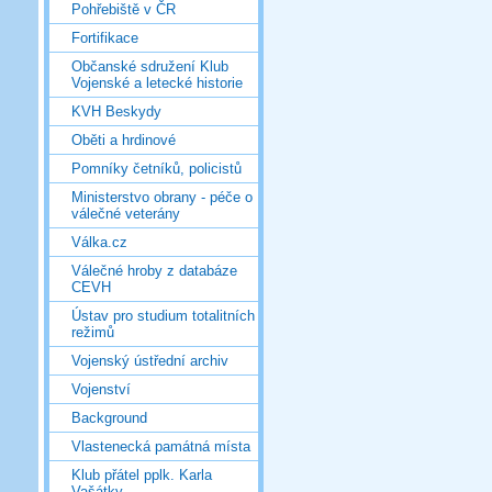
Pohřebiště v ČR
Fortifikace
Občanské sdružení Klub
Vojenské a letecké historie
KVH Beskydy
Oběti a hrdinové
Pomníky četníků, policistů
Ministerstvo obrany - péče o
válečné veterány
Válka.cz
Válečné hroby z databáze
CEVH
Ústav pro studium totalitních
režimů
Vojenský ústřední archiv
Vojenství
Background
Vlastenecká památná místa
Klub přátel pplk. Karla
Vašátky