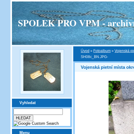
SPOLEK PRO VPM - archivní v
Úvod
»
Fotoalbum
»
Vojenská pi
SH08c_BN.JPG-
Vojenská pietní místa ok
Vyhledat
Menu