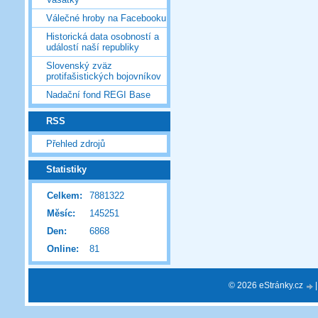
Válečné hroby na Facebooku
Historická data osobností a
událostí naší republiky
Slovenský zväz
protifašistických bojovníkov
Nadační fond REGI Base
RSS
Přehled zdrojů
Statistiky
Celkem:
7881322
Měsíc:
145251
Den:
6868
Online:
81
© 2026 eStránky.cz