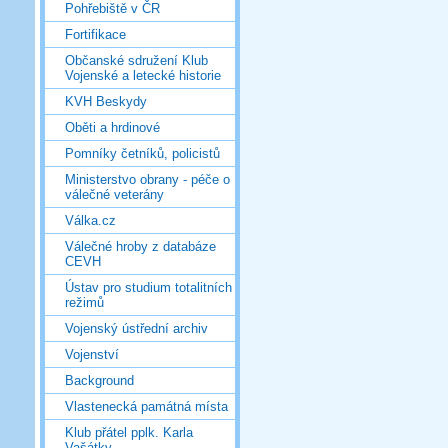
Pohřebiště v ČR
Fortifikace
Občanské sdružení Klub
Vojenské a letecké historie
KVH Beskydy
Oběti a hrdinové
Pomníky četníků, policistů
Ministerstvo obrany - péče o
válečné veterány
Válka.cz
Válečné hroby z databáze
CEVH
Ústav pro studium totalitních
režimů
Vojenský ústřední archiv
Vojenství
Background
Vlastenecká památná místa
Klub přátel pplk. Karla
Vašátky