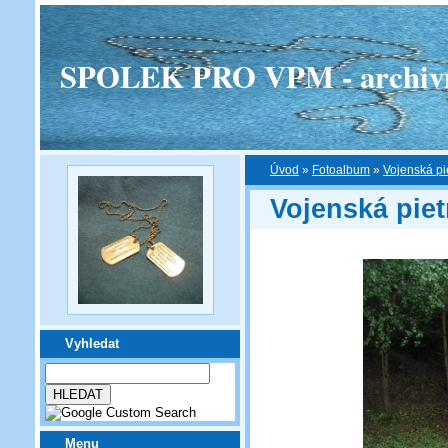
SPOLEK PRO VPM - archivní v
Úvod
»
Fotoalbum
»
Vojenská pi
Vojenská pie
Vyhledat
Menu