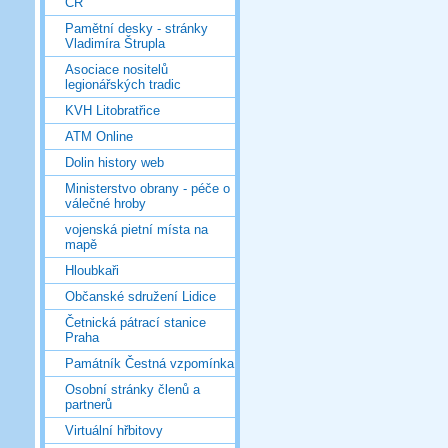
ČR
Pamětní desky - stránky
Vladimíra Štrupla
Asociace nositelů
legionářských tradic
KVH Litobratřice
ATM Online
Dolin history web
Ministerstvo obrany - péče o
válečné hroby
vojenská pietní místa na
mapě
Hloubkaři
Občanské sdružení Lidice
Četnická pátrací stanice
Praha
Památník Čestná vzpomínka
Osobní stránky členů a
partnerů
Virtuální hřbitovy