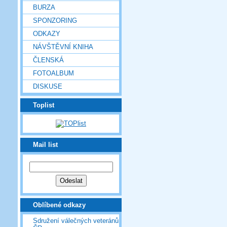
BURZA
SPONZORING
ODKAZY
NÁVŠTĚVNÍ KNIHA
ČLENSKÁ
FOTOALBUM
DISKUSE
Toplist
Mail list
Oblíbené odkazy
Sdružení válečných veteránů