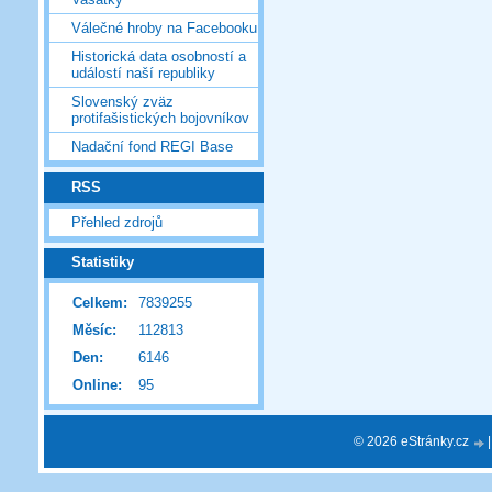
Válečné hroby na Facebooku
Historická data osobností a
událostí naší republiky
Slovenský zväz
protifašistických bojovníkov
Nadační fond REGI Base
RSS
Přehled zdrojů
Statistiky
Celkem:
7839255
Měsíc:
112813
Den:
6146
Online:
95
© 2026 eStránky.cz