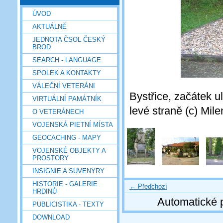
ÚVOD
AKTUÁLNĚ
JEDNOTA ČSOL ČESKÝ
BROD
SEARCH - LANGUAGE
SPOLEK A KONTAKTY
VÁLEČNÍ VETERÁNI
Bystřice, začátek u
VIRTUÁLNÍ PAMÁTNÍK
levé straně (c) Mil
O VETERÁNECH
VOJENSKÁ PIETNÍ MÍSTA
GEOCACHING - MAPY
VOJENSKÉ OBJEKTY A
PROSTORY
INSIGNIE A SUVENYRY
HISTORIE - GALERIE
← Předchozí
HRDINŮ
Automatické 
PUBLICISTIKA - TEXTY
DOWNLOAD