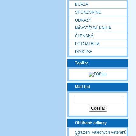
BURZA
SPONZORING
ODKAZY
NÁVŠTĚVNÍ KNIHA
ČLENSKÁ
FOTOALBUM
DISKUSE
Toplist
Mail list
Oblíbené odkazy
Sdružení válečných veteránů