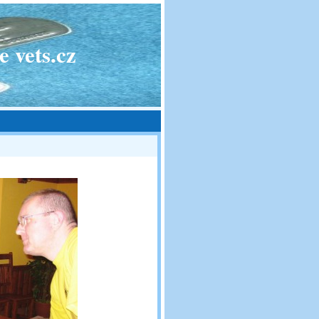
 vets.cz