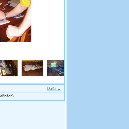
Další →
eřinách)