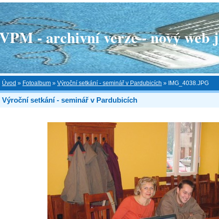
 - archivní verze - nový web je
Úvod
»
Fotoalbum
»
Výroční setkání - seminář v Pardubicích
»
IMG_4038.JPG
Výroční setkání - seminář v Pardubicích