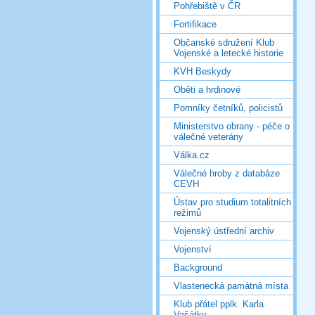
Pohřebiště v ČR
Fortifikace
Občanské sdružení Klub
Vojenské a letecké historie
KVH Beskydy
Oběti a hrdinové
Pomníky četníků, policistů
Ministerstvo obrany - péče o
válečné veterány
Válka.cz
Válečné hroby z databáze
CEVH
Ústav pro studium totalitních
režimů
Vojenský ústřední archiv
Vojenství
Background
Vlastenecká památná místa
Klub přátel pplk. Karla
Vašátky