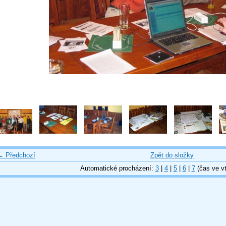
← Předchozí
Zpět do složky
Automatické procházení:
3
|
4
|
5
|
6
|
7
(čas ve vt