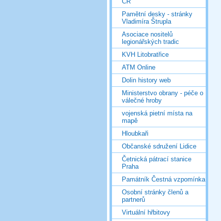
ČR
Pamětní desky - stránky
Vladimíra Štrupla
Asociace nositelů
legionářských tradic
KVH Litobratřice
ATM Online
Dolin history web
Ministerstvo obrany - péče o
válečné hroby
vojenská pietní místa na
mapě
Hloubkaři
Občanské sdružení Lidice
Četnická pátrací stanice
Praha
Památník Čestná vzpomínka
Osobní stránky členů a
partnerů
Virtuální hřbitovy