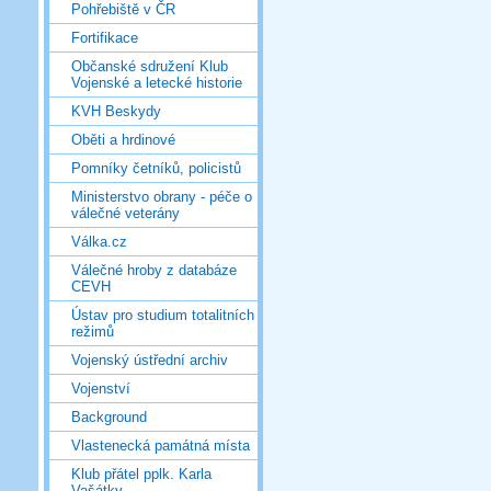
Pohřebiště v ČR
Fortifikace
Občanské sdružení Klub
Vojenské a letecké historie
KVH Beskydy
Oběti a hrdinové
Pomníky četníků, policistů
Ministerstvo obrany - péče o
válečné veterány
Válka.cz
Válečné hroby z databáze
CEVH
Ústav pro studium totalitních
režimů
Vojenský ústřední archiv
Vojenství
Background
Vlastenecká památná místa
Klub přátel pplk. Karla
Vašátky