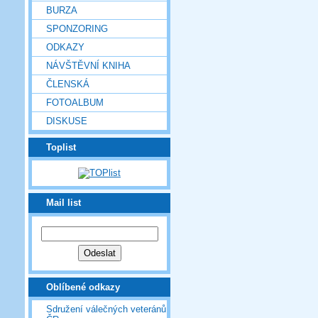
BURZA
SPONZORING
ODKAZY
NÁVŠTĚVNÍ KNIHA
ČLENSKÁ
FOTOALBUM
DISKUSE
Toplist
Mail list
Oblíbené odkazy
Sdružení válečných veteránů