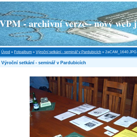
 - archivní verze - nový web je
Úvod
»
Fotoalbum
»
Výroční setkání - seminář v Pardubicích
»
2aCAM_1640.JPG
Výroční setkání - seminář v Pardubicích