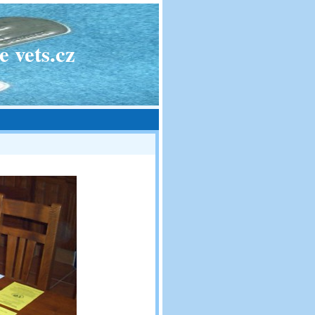
 vets.cz