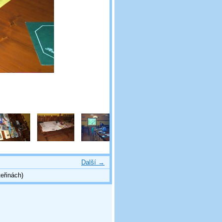
Další →
eřinách)