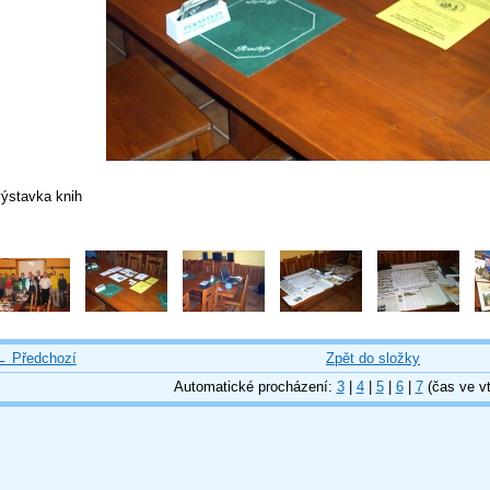
výstavka knih
← Předchozí
Zpět do složky
Automatické procházení:
3
|
4
|
5
|
6
|
7
(čas ve vt