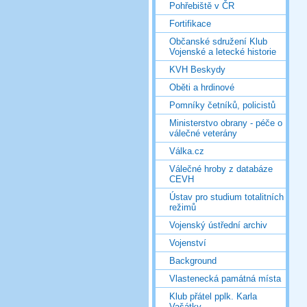
Pohřebiště v ČR
Fortifikace
Občanské sdružení Klub
Vojenské a letecké historie
KVH Beskydy
Oběti a hrdinové
Pomníky četníků, policistů
Ministerstvo obrany - péče o
válečné veterány
Válka.cz
Válečné hroby z databáze
CEVH
Ústav pro studium totalitních
režimů
Vojenský ústřední archiv
Vojenství
Background
Vlastenecká památná místa
Klub přátel pplk. Karla
Vašátky