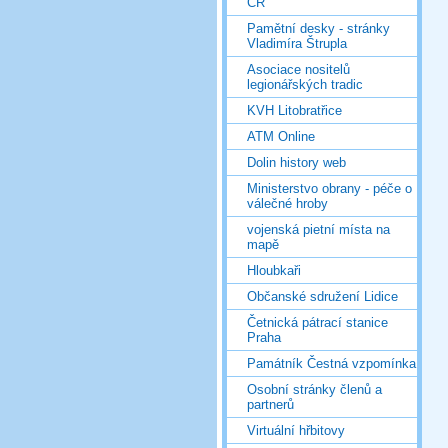
ČR
Pamětní desky - stránky
Vladimíra Štrupla
Asociace nositelů
legionářských tradic
KVH Litobratřice
ATM Online
Dolin history web
Ministerstvo obrany - péče o
válečné hroby
vojenská pietní místa na
mapě
Hloubkaři
Občanské sdružení Lidice
Četnická pátrací stanice
Praha
Památník Čestná vzpomínka
Osobní stránky členů a
partnerů
Virtuální hřbitovy