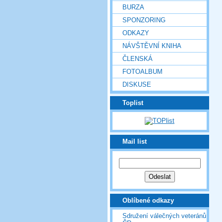
BURZA
SPONZORING
ODKAZY
NÁVŠTĚVNÍ KNIHA
ČLENSKÁ
FOTOALBUM
DISKUSE
Toplist
Mail list
Oblíbené odkazy
Sdružení válečných veteránů