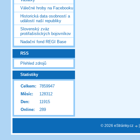
Válečné hroby na Facebooku
Historická data osobností a
událostí naší republiky
Slovenský zväz
protifašistických bojovníkov
Nadační fond REGI Base
RSS
Přehled zdrojů
Statistiky
Celkem:
7859947
Měsíc:
128312
Den:
11915
Online:
289
© 2026 eStránky.cz