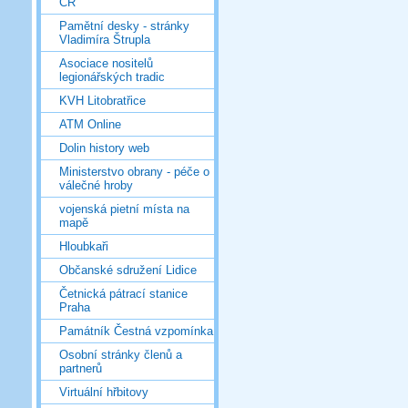
ČR
Pamětní desky - stránky
Vladimíra Štrupla
Asociace nositelů
legionářských tradic
KVH Litobratřice
ATM Online
Dolin history web
Ministerstvo obrany - péče o
válečné hroby
vojenská pietní místa na
mapě
Hloubkaři
Občanské sdružení Lidice
Četnická pátrací stanice
Praha
Památník Čestná vzpomínka
Osobní stránky členů a
partnerů
Virtuální hřbitovy