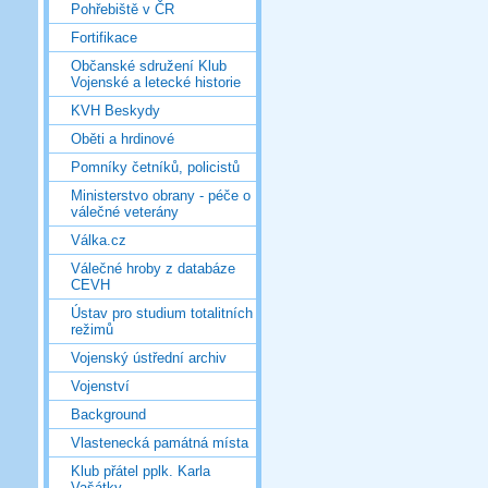
Pohřebiště v ČR
Fortifikace
Občanské sdružení Klub
Vojenské a letecké historie
KVH Beskydy
Oběti a hrdinové
Pomníky četníků, policistů
Ministerstvo obrany - péče o
válečné veterány
Válka.cz
Válečné hroby z databáze
CEVH
Ústav pro studium totalitních
režimů
Vojenský ústřední archiv
Vojenství
Background
Vlastenecká památná místa
Klub přátel pplk. Karla
Vašátky