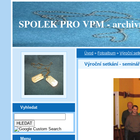
SPOLEK PRO VPM - archivní v
Úvod
»
Fotoalbum
»
Výroční set
Výroční setkání - seminář
Vyhledat
Menu