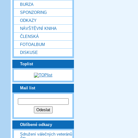
BURZA
SPONZORING
ODKAZY
NÁVŠTĚVNÍ KNIHA
ČLENSKÁ
FOTOALBUM
DISKUSE
Toplist
Mail list
Oblíbené odkazy
Sdružení válečných veteránů