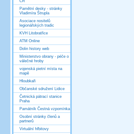
ČR
Pamětní desky - stránky
Vladimíra Štrupla
Asociace nositelů
legionářských tradic
KVH Litobratřice
ATM Online
Dolin history web
Ministerstvo obrany - péče o
válečné hroby
vojenská pietní místa na
mapě
Hloubkaři
Občanské sdružení Lidice
Četnická pátrací stanice
Praha
Památník Čestná vzpomínka
Osobní stránky členů a
partnerů
Virtuální hřbitovy