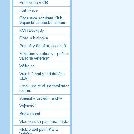
Pohřebiště v ČR
Fortifikace
Občanské sdružení Klub
Vojenské a letecké historie
KVH Beskydy
Oběti a hrdinové
Pomníky četníků, policistů
Ministerstvo obrany - péče o
válečné veterány
Válka.cz
Válečné hroby z databáze
CEVH
Ústav pro studium totalitních
režimů
Vojenský ústřední archiv
Vojenství
Background
Vlastenecká památná místa
Klub přátel pplk. Karla
Vašátky