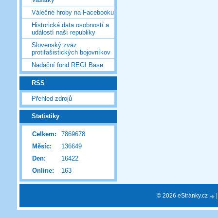
Válečné hroby na Facebooku
Historická data osobností a
událostí naší republiky
Slovenský zväz
protifašistických bojovníkov
Nadační fond REGI Base
RSS
Přehled zdrojů
Statistiky
Celkem:
7869678
Měsíc:
136649
Den:
16422
Online:
163
© 2026 eStránky.cz