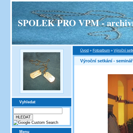
SPOLEK PRO VPM - archivní v
Úvod
»
Fotoalbum
»
Výroční set
Výroční setkání - seminář
Vyhledat
Menu