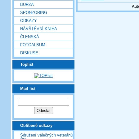
BURZA
Aut
SPONZORING
ODKAZY
NÁVŠTĚVNÍ KNIHA
ČLENSKÁ
FOTOALBUM
DISKUSE
Toplist
Mail list
Oblíbené odkazy
Sdružení válečných veteránů