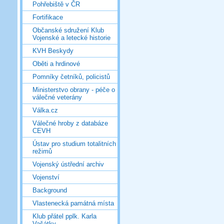
Pohřebiště v ČR
Fortifikace
Občanské sdružení Klub
Vojenské a letecké historie
KVH Beskydy
Oběti a hrdinové
Pomníky četníků, policistů
Ministerstvo obrany - péče o
válečné veterány
Válka.cz
Válečné hroby z databáze
CEVH
Ústav pro studium totalitních
režimů
Vojenský ústřední archiv
Vojenství
Background
Vlastenecká památná místa
Klub přátel pplk. Karla
Vašátky