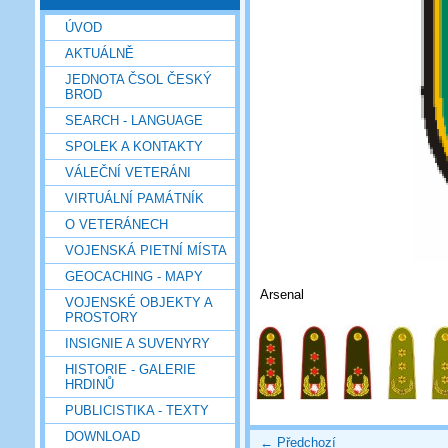
ÚVOD
AKTUÁLNĚ
JEDNOTA ČSOL ČESKÝ
BROD
SEARCH - LANGUAGE
SPOLEK A KONTAKTY
VÁLEČNÍ VETERÁNI
VIRTUÁLNÍ PAMÁTNÍK
O VETERÁNECH
VOJENSKÁ PIETNÍ MÍSTA
GEOCACHING - MAPY
Arsenal
VOJENSKÉ OBJEKTY A
PROSTORY
INSIGNIE A SUVENYRY
HISTORIE - GALERIE
HRDINŮ
PUBLICISTIKA - TEXTY
DOWNLOAD
← Předchozí