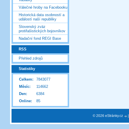
Válečné hroby na Facebooku
Historická data osobností a
událostí naší republiky
Slovenský zväz
protifašistických bojovníkov
Nadační fond REGI Base
RSS
Přehled zdrojů
Statistiky
Celkem:
7843077
Měsíc:
114662
Den:
6384
Online:
85
© 2026 eStránky.cz