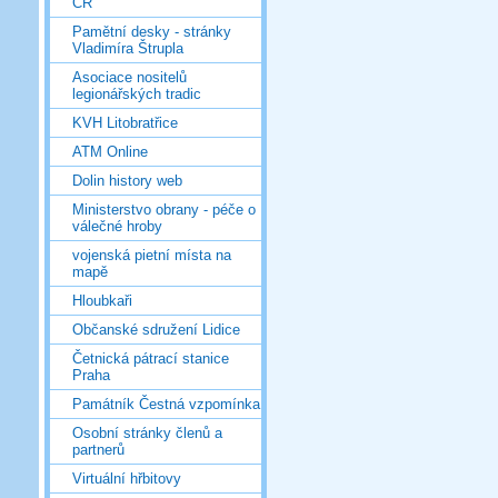
ČR
Pamětní desky - stránky
Vladimíra Štrupla
Asociace nositelů
legionářských tradic
KVH Litobratřice
ATM Online
Dolin history web
Ministerstvo obrany - péče o
válečné hroby
vojenská pietní místa na
mapě
Hloubkaři
Občanské sdružení Lidice
Četnická pátrací stanice
Praha
Památník Čestná vzpomínka
Osobní stránky členů a
partnerů
Virtuální hřbitovy