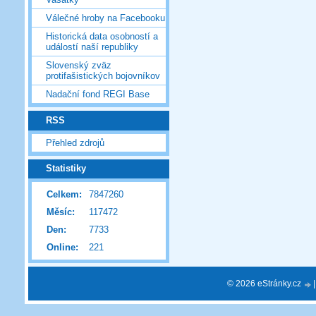
Válečné hroby na Facebooku
Historická data osobností a
událostí naší republiky
Slovenský zväz
protifašistických bojovníkov
Nadační fond REGI Base
RSS
Přehled zdrojů
Statistiky
Celkem:
7847260
Měsíc:
117472
Den:
7733
Online:
221
© 2026 eStránky.cz