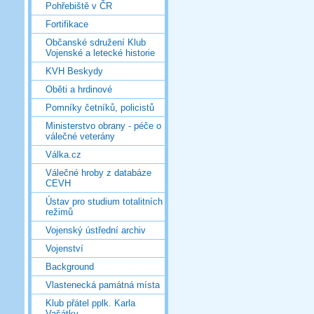
Pohřebiště v ČR
Fortifikace
Občanské sdružení Klub
Vojenské a letecké historie
KVH Beskydy
Oběti a hrdinové
Pomníky četníků, policistů
Ministerstvo obrany - péče o
válečné veterány
Válka.cz
Válečné hroby z databáze
CEVH
Ústav pro studium totalitních
režimů
Vojenský ústřední archiv
Vojenství
Background
Vlastenecká památná místa
Klub přátel pplk. Karla
Vašátky