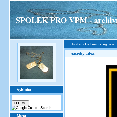
SPOLEK PRO VPM - archivní v
Úvod
»
Fotoalbum
»
insignie a n
nášivky Litva
Vyhledat
Menu