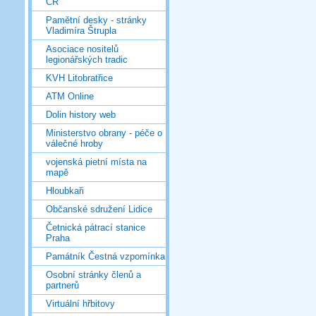
ČR
Pamětní desky - stránky
Vladimíra Štrupla
Asociace nositelů
legionářských tradic
KVH Litobratřice
ATM Online
Dolin history web
Ministerstvo obrany - péče o
válečné hroby
vojenská pietní místa na
mapě
Hloubkaři
Občanské sdružení Lidice
Četnická pátrací stanice
Praha
Památník Čestná vzpomínka
Osobní stránky členů a
partnerů
Virtuální hřbitovy