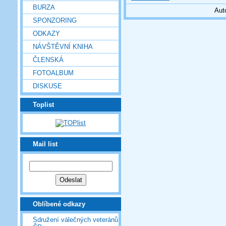
BURZA
Aut
SPONZORING
ODKAZY
NÁVŠTĚVNÍ KNIHA
ČLENSKÁ
FOTOALBUM
DISKUSE
Toplist
Mail list
Oblíbené odkazy
Sdružení válečných veteránů