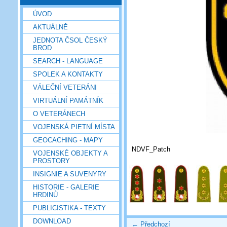
ÚVOD
AKTUÁLNĚ
JEDNOTA ČSOL ČESKÝ
BROD
SEARCH - LANGUAGE
SPOLEK A KONTAKTY
VÁLEČNÍ VETERÁNI
VIRTUÁLNÍ PAMÁTNÍK
O VETERÁNECH
VOJENSKÁ PIETNÍ MÍSTA
GEOCACHING - MAPY
NDVF_Patch
VOJENSKÉ OBJEKTY A
PROSTORY
INSIGNIE A SUVENYRY
HISTORIE - GALERIE
HRDINŮ
PUBLICISTIKA - TEXTY
DOWNLOAD
← Předchozí